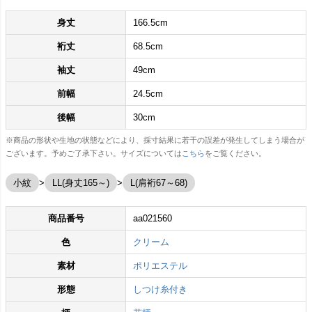
身丈
166.5cm
裄丈
68.5cm
袖丈
49cm
前幅
24.5cm
後幅
30cm
※商品の形状や生地の状態などにより、採寸結果に若干の誤差が発生してしまう場合が
ございます。予めご了承下さい。サイズについては
こちら
をご覧ください。
小紋
LL(身丈165～)
L(肩裄67～68)
商品番号
aa021560
色
クリーム
素材
ポリエステル
形態
しつけ糸付き