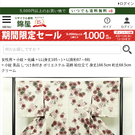
ログイン
5,000円以上のお買い物で
いつでも送料無料
ガイド
ログイン
MENU
女性用
小紋
化繊
LL(身丈165～)
L(肩裄67～68)
小紋 美品 しつけ糸付き ポリエステル 花柄 袷仕立て 身丈166.5cm 裄丈68.5cm
クリーム