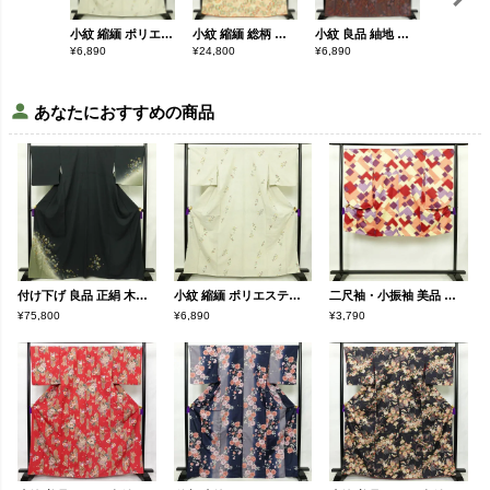
小紋 縮緬 ポリエステル 木の葉・植物柄 袷仕立て 身丈164cm 裄丈66.5cm クリーム
小紋 縮緬 総柄 正絹 花柄 袷仕立て 身丈166cm 裄丈65.5cm 一部しつけ糸付き 着物 クリーム
小紋 良品 紬地 総柄 正絹 幾何学柄・抽象柄 袷仕立て 身丈166.5cm 裄丈68cm 着物 多色使い
¥
6,890
¥
24,800
¥
6,890
¥
22,800
あなたにおすすめの商品
付け下げ 良品 正絹 木の葉・植物柄 袷仕立て 身丈166cm 裄丈68.5cm リサイクル着物 着物 箔 金彩 入学式 卒業式 七五三 フォーマル 緑・うぐいす色
小紋 縮緬 ポリエステル 木の葉・植物柄 袷仕立て 身丈164cm 裄丈66.5cm クリーム
二尺袖・小振袖 美品 しつけ糸付き ポリエステル 幾何学柄・抽象柄 袷仕立て 身丈113cm 裄丈68.5cm クリーム
¥75,800
¥6,890
¥3,790