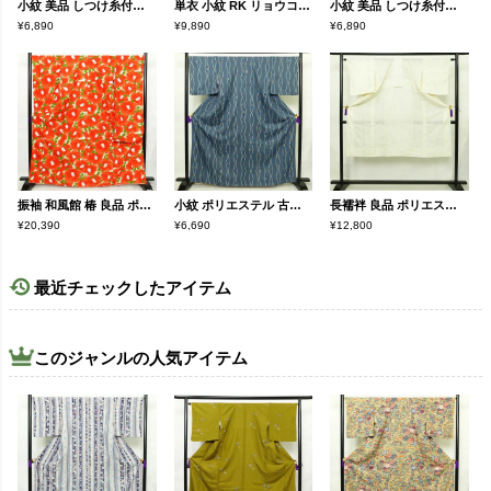
小紋 美品 しつけ糸付き ポリエステル 古典柄 袷仕立て 身丈166cm 裄丈68.5cm 赤・朱
単衣 小紋 RK リョウコキクチ ポリエステル 花柄 単衣仕立て 身丈170cm 裄丈68cm 一部しつけ糸付き 青・紺
小紋 美品 しつけ糸付き ポリエステル 花柄 袷仕立て 身丈167cm 裄丈68.5cm 青・紺
¥6,890
¥9,890
¥6,890
振袖 和風館 椿 良品 ポリエステル 花柄 袷仕立て 身丈167cm 裄丈69.5cm 着物 クリーム
小紋 ポリエステル 古典柄 袷仕立て 身丈165.5cm 裄丈68.5cm 着物 青・紺
長襦袢 良品 ポリエステル 古典柄 袖無双・胴抜き 身丈131.5cm 裄丈64cm リサイクル着物 着物 フォーマル クリーム
¥20,390
¥6,690
¥12,800
最近チェックしたアイテム
このジャンルの人気アイテム