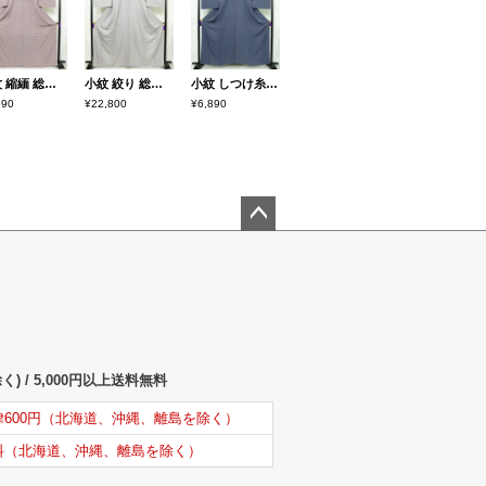
小紋 縮緬 総柄 正絹 花柄 袷仕立て 身丈167.5cm 裄丈62.5cm リサイクル着物 着物 モダン 紫・藤色
小紋 絞り 総絞り 正絹 古典柄 袷仕立て 身丈165cm 裄丈67.5cm リサイクル着物 着物 青・紺
小紋 しつけ糸付き 縮緬 総柄 正絹 古典柄 袷仕立て 身丈160cm 裄丈69.5cm 着物 青・紺
590
¥22,800
¥6,890
ペー
ジト
ップ
へ
) / 5,000円以上送料無料
律600円（北海道、沖縄、離島を除く）
料（北海道、沖縄、離島を除く）