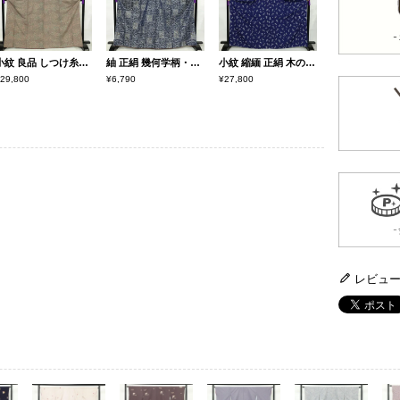
小紋 良品 しつけ糸付き 縮緬 総柄 ポリエステル 木の葉・植物柄 袷仕立て 身丈166cm 裄丈66cm 着物 多色使い
紬 正絹 幾何学柄・抽象柄 袷仕立て 身丈166cm 裄丈66cm 着物 青・紺
小紋 縮緬 正絹 木の葉・植物柄 袷仕立て 身丈168cm 裄丈64cm リサイクル着物 着物 青・紺
29,800
¥6,790
¥27,800
レビュ