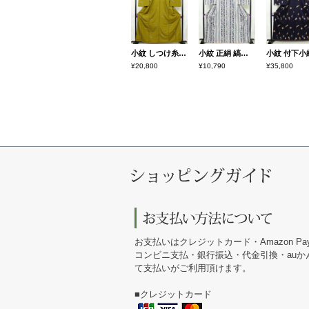
小紋 しつけ糸付き ポリエステル 蝶・昆虫柄 袷仕立て 身丈161cm 裄丈66.5cm リサイクル着物 着物 黄・黄土色
小紋 正絹 縞柄・線柄 袷仕立て 身丈168cm 裄丈68cm 金彩 着物 青・紺
¥20,800
¥10,790
¥35,800
お支払いはクレジットカード・Amazon Pa
コンビニ支払・銀行振込・代金引換・au
て支払いがご利用頂けます。
■クレジットカード