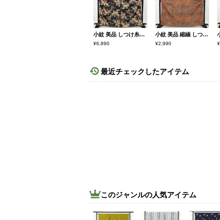
小紋 美品 しつけ糸付き ポリエステル 花柄 袷仕立て 身丈167cm 裄丈68.5cm 青・紺
小紋 美品 縮緬 しつけ糸付き ポリエステル 花柄 袷仕立て 身丈164cm 裄丈66.5cm 茶
¥6,890
¥2,990
¥
最近チェックしたアイテム
このジャンルの人気アイテム