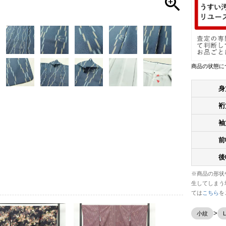
商品の状態に
身
裄
袖
前
後
※商品の形状
生してしまう
ては
こちら
を
小紋