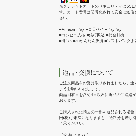
※クレジットカードのセキュリティはSSL
す。カード番号は暗号化されて安全に送信
さい。
■Amazon Pay ■楽天ペイ ■PayPay
■コンビニ支払 ■銀行振込 ■代金引換
■d払い ■auかんたん決済 ■ソフトバンク
ご注文商品をお受け取りされましたら、速
ようお願いいたします。
商品到着日を含め4日以内に返品のご連絡
おります。
ご購入された商品の一部を返品される場合、
円(税別)未満になりますと、送料分を差し
了承ください。
【交換について】