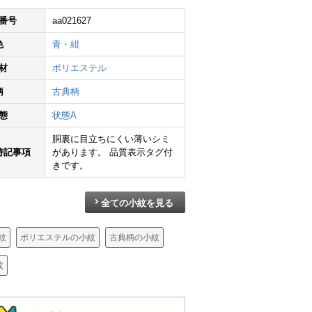
番号
aa021627
色
青・紺
材
ポリエステル
小紋 良品 ポリエステル 花柄 袷仕立て 身丈164.5cm 裄丈67.5cm 着物 ピンク
小紋 良品 しつけ糸付き 総柄 ポリエステル 幾何学柄・抽象柄 袷仕立て 身丈158.5cm 裄丈65cm 着物 多色使い
小紋 縮緬 正絹 木の葉・植物柄 袷仕立て 身丈168cm 裄丈64cm リサイクル着物 着物 青・紺
柄
古典柄
¥
16,390
¥
27,800
¥
4,590
態
状態A
胴裏に目立ちにくい薄いシミ
特記事項
があります。 品質表示タグ付
きです。
全ての小紋を見る
紋
ポリエステルの小紋
古典柄の小紋
紋