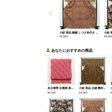
小紋 美品 縮緬 しつけ糸付き ポリエステル 花柄 袷仕立て 身丈164cm 裄丈66.5cm 茶
¥
2,990
¥
6,89
あなたにおすすめの商品
名古屋帯 全通柄 美品 縮緬 正絹 蝶・昆虫柄 名古屋仕立て なごや帯 リサイクル帯 帯 ピンク
小紋 美品 正絹 幾何学柄・抽象柄 袷仕立て 身丈164.5cm 裄丈68cm 黄・黄土色
¥9,790
¥4,590
¥