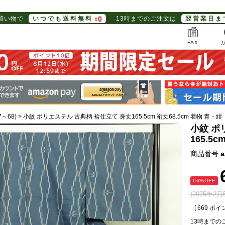
お買い物で
いつでも送料無料
13時までのご注文は
翌営業日ま
FAX
7～68)
小紋 ポリエステル 古典柄 袷仕立て 身丈165.5cm 裄丈68.5cm 着物 青・紺
小紋 ポ
165.5
商品番号
a
66%OFF
(2025年2
[
669
ポイン
13時までの