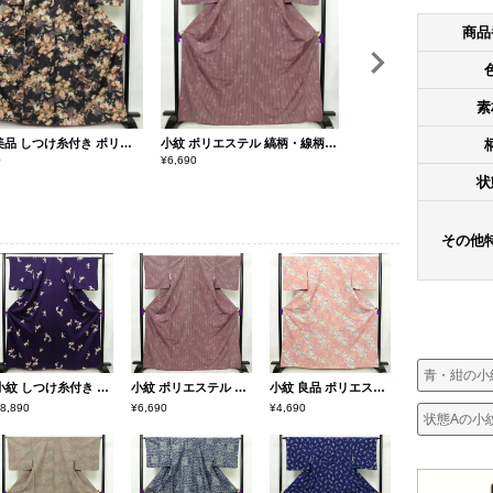
商品
素
小紋 美品 しつけ糸付き ポリエステル 花柄 袷仕立て 身丈167cm 裄丈68.5cm 青・紺
小紋 ポリエステル 縞柄・線柄 身丈168cm 裄丈69cm 桜 小豆・エンジ
0
¥
6,690
¥
4,690
状
その他
青・紺の小
小紋 しつけ糸付き 正絹 花柄 袷仕立て 身丈164cm 裄丈64cm 金彩 着物 紫・藤色
小紋 ポリエステル 縞柄・線柄 身丈168cm 裄丈69cm 桜 小豆・エンジ
小紋 良品 ポリエステル 花柄 袷仕立て 身丈164.5cm 裄丈67.5cm 着物 ピンク
8,890
¥6,690
¥4,690
状態Aの小