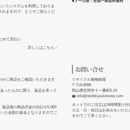
■メール便：全国一律送料無料
というシステムを利用しておりま
されますので、どうぞご安心くだ
まとめて支払い
詳しくはこちら
やかに商品をご確認いただきます
リサイクル着物錦屋
714-0098
があったものに限り、返品を承って
岡山県笠岡市十一番町6-10
info@nishikiya-kimono.com
ネットでのご注文は24時間受け付
返品後の商品代金の合計が5,000
※土・日・祝日はお休みをいただ
引いた金額の返金となりますのでご
すのでご了承ください。