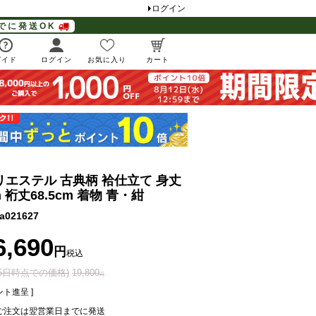
ログイン
でに発送OK
ガイド
ログイン
お気に入り
カート
リエステル 古典柄 袷仕立て 身丈
cm 裄丈68.5cm 着物 青・紺
a021627
6,690
税込
月5日時点での価格)
19,800
ト進呈 ]
ご注文は翌営業日までに発送