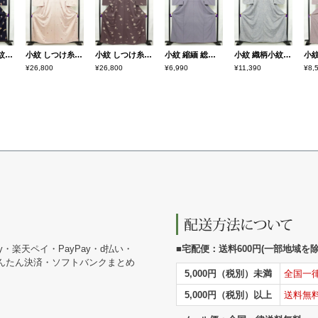
小紋 付下小紋 良品 しつけ糸付き 正絹 人物・動物柄 袷仕立て 身丈157cm 裄丈64cm 箔 金彩 着物 青・紺
小紋 しつけ糸付き 正絹 古典柄 袷仕立て 身丈160cm 裄丈67cm リサイクル着物 着物 扇子 クリーム
小紋 しつけ糸付き 正絹 古典柄 袷仕立て 身丈164.5cm 裄丈65cm リサイクル着物 着物 紫・藤色
小紋 縮緬 総柄 正絹 古典柄 袷仕立て 身丈160cm 裄丈65.5cm リサイクル着物 着物 紫・藤色
小紋 織柄小紋 正絹 古典柄 袷仕立て 身丈160cm 裄丈63.5cm リサイクル着物 着物 洒落 おしゃれ 青・紺
¥26,800
¥26,800
¥6,990
¥11,390
¥8,
y・楽天ペイ・PayPay・d払い・
■宅配便：送料600円(一部地域を除く
かんたん決済・ソフトバンクまとめ
5,000円（税別）未満
全国一
5,000円（税別）以上
送料無