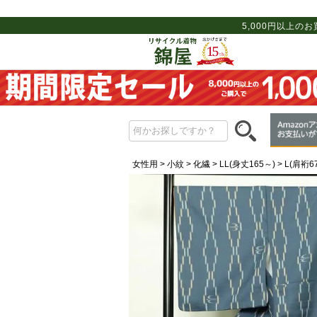
5,000円以上の
女性用
小紋
化繊
LL(身丈165～)
L(肩裄6