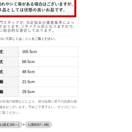
ついて詳しくは
こちら
をご覧ください。
丈
165.5cm
丈
68.5cm
丈
48.5cm
幅
21.5cm
幅
29.5cm
や生地の状態などにより、採寸結果に若干の誤差が発
場合がございます。予めご了承下さい。サイズについ
ご覧ください。
LL(身丈165～)
L(肩裄67～68)