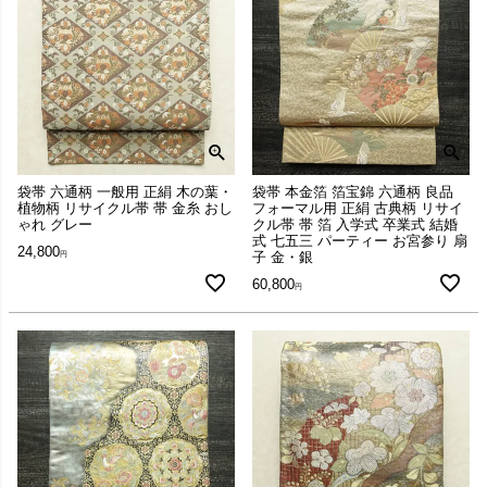
袋帯 六通柄 一般用 正絹 木の葉・
袋帯 本金箔 箔宝錦 六通柄 良品
植物柄 リサイクル帯 帯 金糸 おし
フォーマル用 正絹 古典柄 リサイ
ゃれ グレー
クル帯 帯 箔 入学式 卒業式 結婚
式 七五三 パーティー お宮参り 扇
24,800
子 金・銀
60,800