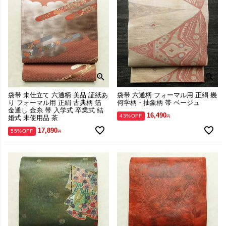
袋帯 未仕立て 六通柄 美品 証紙あ
袋帯 六通柄 フォーマル用 正絹 幾
り フォーマル用 正絹 古典柄 箔
何学柄・抽象柄 帯 ベージュ
金通し 金糸 帯 入学式 卒業式 結
16,490
43%OFF
婚式 未使用品 茶
17,890
55%OFF