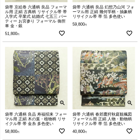
袋帯 京絵巻 六通柄 良品 フォーマ
袋帯 六通柄 良品 幻想乃山河 フォ
ル用 正絹 古典柄 リサイクル帯 帯
ーマル用 正絹 幾何学柄・抽象柄
入学式 卒業式 結婚式 七五三 パー
リサイクル帯 帯 箔 多色使い
ティー お宮参り フォーマル 御所
59,800
車 金・銀
51,800
袋帯 六通柄 良品 寿福招来 フォー
袋帯 六通柄 春郊鷹狩秋庭観楓図
マル用 正絹 木の葉・植物柄 リサ
フォーマル用 正絹 人物・動物柄
イクル帯 帯 金糸 多色使い
リサイクル帯 帯 箔 多色使い
58,800
40,800