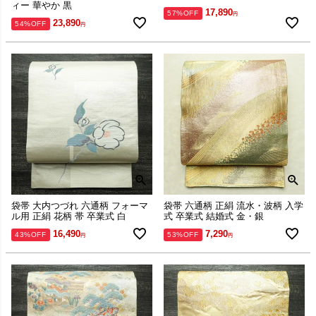
ィー 華やか 黒
17,890
57%OFF
23,890
54%OFF
袋帯 大内つづれ 六通柄 フォーマ
袋帯 六通柄 正絹 流水・波柄 入学
ル用 正絹 花柄 帯 卒業式 白
式 卒業式 結婚式 金・銀
16,490
7,290
43%OFF
53%OFF