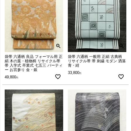
袋帯 六通柄 良品 フォーマル用 正
袋帯 六通柄 一般用 正絹 古典柄
絹 木の葉・植物柄 リサイクル帯
リサイクル帯 帯 刺繍 モダン 洒落
帯 入学式 卒業式 七五三 パーティ
青・紺
ー お宮参り 金・銀
33,800
49,800