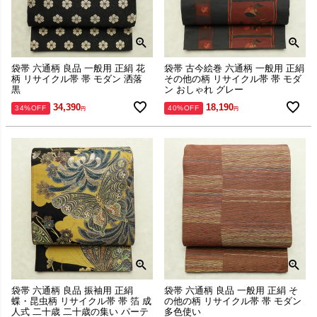
袋帯 六通柄 良品 一般用 正絹 花
袋帯 古今絵巻 六通柄 一般用 正絹
柄 リサイクル帯 帯 モダン 洒落
その他の柄 リサイクル帯 帯 モダ
黒
ン おしゃれ グレー
34,390
18,190
34%OFF
40%OFF
袋帯 六通柄 良品 振袖用 正絹
袋帯 六通柄 良品 一般用 正絹 そ
蝶・昆虫柄 リサイクル帯 帯 箔 成
の他の柄 リサイクル帯 帯 モダン
人式 二十歳 二十歳の集い パーテ
多色使い