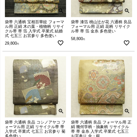
袋帯 六通柄 宝相百華紋 フォーマ
袋帯 漆箔 桃山辻が花 六通柄 良品
ル用 正絹 木の葉・植物柄 リサイ
フォーマル用 正絹 花柄 リサイク
クル帯 帯 箔 入学式 卒業式 結婚
ル帯 帯 箔 金糸 多色使い
式 七五三 お宮参り 多色使い
58,800
29,800
袋帯 六通柄 良品 コシノアヤコ フ
袋帯 六通柄 良品 フォーマル用 正
ォーマル用 正絹 リサイクル帯 帯
絹 幾何学柄・抽象柄 リサイクル
入学式 卒業式 七五三 お宮参り 菊
帯 帯 金糸 入学式 卒業式 七五三
多色使い
お宮参り 金・銀