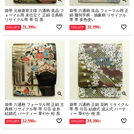
袋帯 元禄唐草文様 六通柄 美品 フ
袋帯 六通柄 良品 フォーマル用 正
ォーマル用 未仕立て 正絹 古典柄
絹 幾何学柄・抽象柄 リサイクル
リサイクル帯 帯 箔 黒
帯 帯 多色使い
31,390
32,390
36%OFF
35%OFF
袋帯 六通柄 フォーマル用 正絹 古
袋帯 六通柄 正絹 花柄 リサイクル
典柄 リサイクル帯 帯 引箔 金糸
帯 帯 引箔 結婚式 成人式 パーテ
結婚式 パーティー 華やか 松 黒
ィー 華やか 桜 黒
12,590
24,390
35%OFF
39%OFF