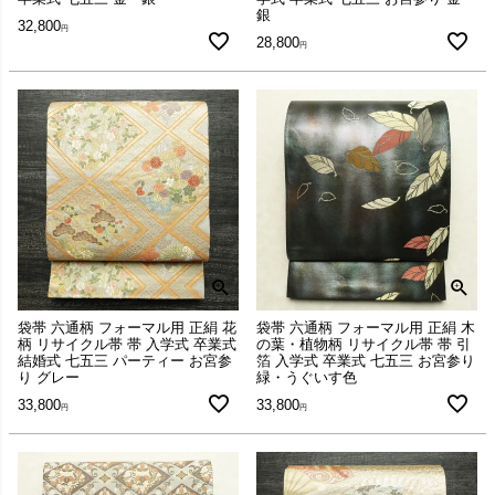
銀
32,800
28,800
袋帯 六通柄 フォーマル用 正絹 花
袋帯 六通柄 フォーマル用 正絹 木
柄 リサイクル帯 帯 入学式 卒業式
の葉・植物柄 リサイクル帯 帯 引
結婚式 七五三 パーティー お宮参
箔 入学式 卒業式 七五三 お宮参り
り グレー
緑・うぐいす色
33,800
33,800