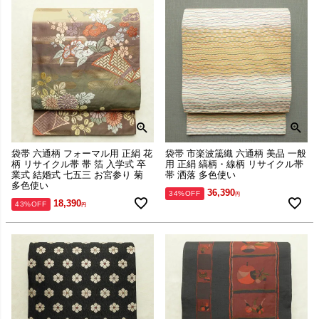
袋帯 六通柄 フォーマル用 正絹 花
袋帯 市楽波筬織 六通柄 美品 一般
柄 リサイクル帯 帯 箔 入学式 卒
用 正絹 縞柄・線柄 リサイクル帯
業式 結婚式 七五三 お宮参り 菊
帯 洒落 多色使い
多色使い
36,390
34%OFF
18,390
43%OFF