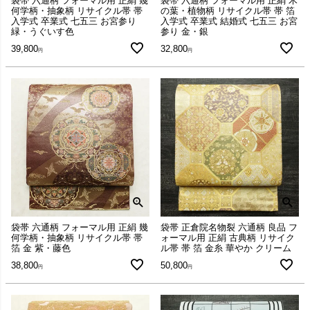
袋帯 六通柄 フォーマル用 正絹 幾
袋帯 六通柄 フォーマル用 正絹 木
何学柄・抽象柄 リサイクル帯 帯
の葉・植物柄 リサイクル帯 帯 箔
入学式 卒業式 七五三 お宮参り
入学式 卒業式 結婚式 七五三 お宮
緑・うぐいす色
参り 金・銀
39,800
32,800
袋帯 六通柄 フォーマル用 正絹 幾
袋帯 正倉院名物裂 六通柄 良品 フ
何学柄・抽象柄 リサイクル帯 帯
ォーマル用 正絹 古典柄 リサイク
箔 金 紫・藤色
ル帯 帯 箔 金糸 華やか クリーム
38,800
50,800