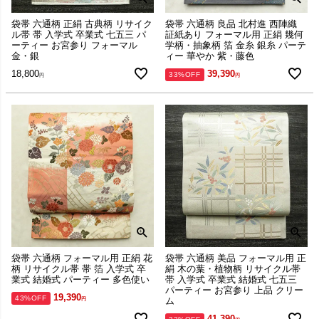
袋帯 六通柄 正絹 古典柄 リサイク
袋帯 六通柄 良品 北村進 西陣織
ル帯 帯 入学式 卒業式 七五三 パ
証紙あり フォーマル用 正絹 幾何
ーティー お宮参り フォーマル
学柄・抽象柄 箔 金糸 銀糸 パーテ
金・銀
ィー 華やか 紫・藤色
18,800
39,390
33%OFF
袋帯 六通柄 フォーマル用 正絹 花
袋帯 六通柄 美品 フォーマル用 正
柄 リサイクル帯 帯 箔 入学式 卒
絹 木の葉・植物柄 リサイクル帯
業式 結婚式 パーティー 多色使い
帯 入学式 卒業式 結婚式 七五三
パーティー お宮参り 上品 クリー
19,390
43%OFF
ム
41,390