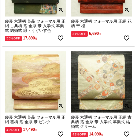
袋帯 六通柄 良品 フォーマル用 正
袋帯 六通柄 フォーマル用 正絹 花
絹 古典柄 箔 金糸 帯 入学式 卒業
柄 帯 橙
式 結婚式 緑・うぐいす色
6,690
31%OFF
17,890
55%OFF
袋帯 六通柄 良品 フォーマル用 正
袋帯 六通柄 フォーマル用 正絹 古
絹 雲柄 箔 金糸 帯 ピンク
典柄 箔 金糸 帯 入学式 卒業式 結
婚式 クリーム
17,490
42%OFF
14,090
42%OFF