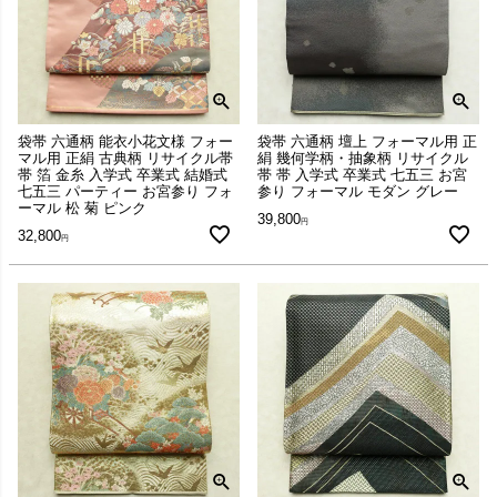
袋帯 六通柄 能衣小花文様 フォー
袋帯 六通柄 壇上 フォーマル用 正
マル用 正絹 古典柄 リサイクル帯
絹 幾何学柄・抽象柄 リサイクル
帯 箔 金糸 入学式 卒業式 結婚式
帯 帯 入学式 卒業式 七五三 お宮
七五三 パーティー お宮参り フォ
参り フォーマル モダン グレー
ーマル 松 菊 ピンク
39,800
32,800