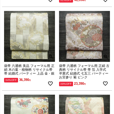
32%OFF
袋帯 六通柄 美品 フォーマル用 正
袋帯 六通柄 フォーマル用 正絹 古
絹 木の葉・植物柄 リサイクル帯
典柄 リサイクル帯 帯 箔 入学式
帯 結婚式 パーティー 上品 金・銀
卒業式 結婚式 七五三 パーティー
お宮参り 菊 ピンク
36,390
34%OFF
23,390
39%OFF