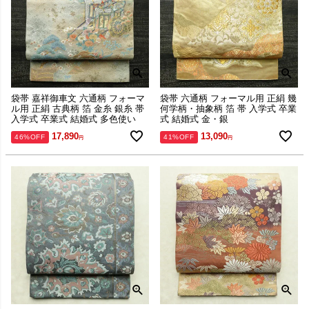
袋帯 嘉祥御車文 六通柄 フォーマ
袋帯 六通柄 フォーマル用 正絹 幾
ル用 正絹 古典柄 箔 金糸 銀糸 帯
何学柄・抽象柄 箔 帯 入学式 卒業
入学式 卒業式 結婚式 多色使い
式 結婚式 金・銀
17,890
13,090
46%OFF
41%OFF