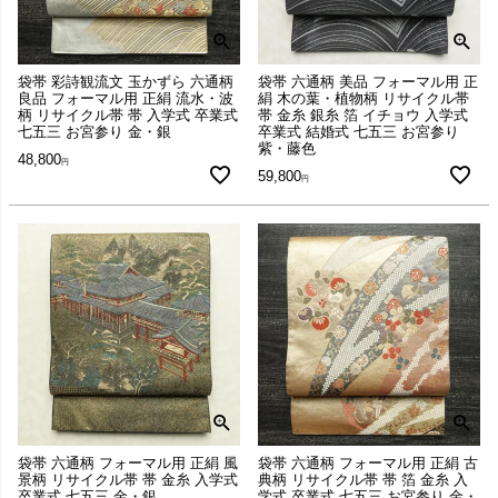
袋帯 彩詩観流文 玉かずら 六通柄
袋帯 六通柄 美品 フォーマル用 正
良品 フォーマル用 正絹 流水・波
絹 木の葉・植物柄 リサイクル帯
柄 リサイクル帯 帯 入学式 卒業式
帯 金糸 銀糸 箔 イチョウ 入学式
七五三 お宮参り 金・銀
卒業式 結婚式 七五三 お宮参り
紫・藤色
48,800
59,800
袋帯 六通柄 フォーマル用 正絹 風
袋帯 六通柄 フォーマル用 正絹 古
景柄 リサイクル帯 帯 金糸 入学式
典柄 リサイクル帯 帯 箔 金糸 入
卒業式 七五三 金・銀
学式 卒業式 七五三 お宮参り 金・