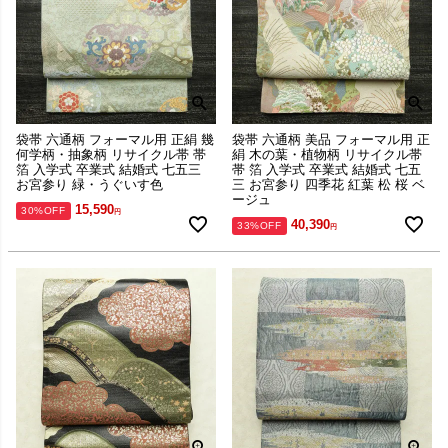
袋帯 六通柄 フォーマル用 正絹 幾
袋帯 六通柄 美品 フォーマル用 正
何学柄・抽象柄 リサイクル帯 帯
絹 木の葉・植物柄 リサイクル帯
箔 入学式 卒業式 結婚式 七五三
帯 箔 入学式 卒業式 結婚式 七五
お宮参り 緑・うぐいす色
三 お宮参り 四季花 紅葉 松 桜 ベ
ージュ
15,590
30%OFF
40,390
33%OFF