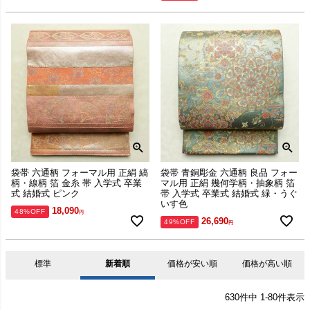
袋帯 六通柄 フォーマル用 正絹 縞
袋帯 青銅彫金 六通柄 良品 フォー
柄・線柄 箔 金糸 帯 入学式 卒業
マル用 正絹 幾何学柄・抽象柄 箔
式 結婚式 ピンク
帯 入学式 卒業式 結婚式 緑・うぐ
いす色
18,090
48%OFF
26,690
49%OFF
標準
新着順
価格が安い順
価格が高い順
630
件中
1
-
80
件表示