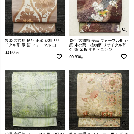
袋帯 六通柄 良品 正絹 花柄 リサ
袋帯 六通柄 美品 フォーマル用 正
イクル帯 帯 箔 フォーマル 白
絹 木の葉・植物柄 リサイクル帯
帯 箔 金糸 小豆・エンジ
30,800
60,800