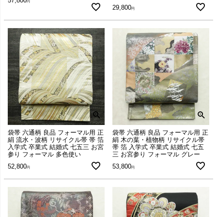
57,800
29,800
袋帯 六通柄 良品 フォーマル用 正
袋帯 六通柄 良品 フォーマル用 正
絹 流水・波柄 リサイクル帯 帯 箔
絹 木の葉・植物柄 リサイクル帯
入学式 卒業式 結婚式 七五三 お宮
帯 箔 入学式 卒業式 結婚式 七五
参り フォーマル 多色使い
三 お宮参り フォーマル グレー
52,800
53,800