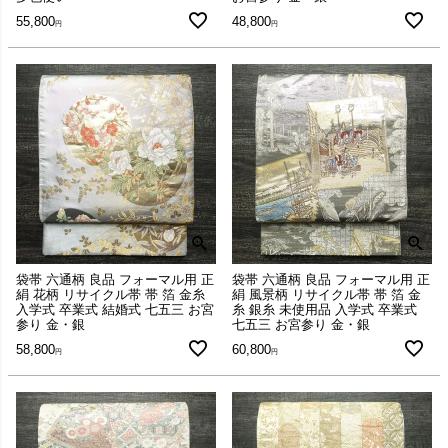
55,800
48,800
袋帯 六通柄 良品 フォーマル用 正
袋帯 六通柄 良品 フォーマル用 正
絹 花柄 リサイクル帯 帯 箔 金糸
絹 風景柄 リサイクル帯 帯 箔 金
入学式 卒業式 結婚式 七五三 お宮
糸 銀糸 未使用品 入学式 卒業式
参り 金・銀
七五三 お宮参り 金・銀
58,800
60,800