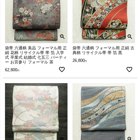
袋帯 六通柄 美品 フォーマル用 正
袋帯 六通柄 フォーマル用 正絹 古
絹 花柄 リサイクル帯 帯 箔 入学
典柄 リサイクル帯 帯 箔 黒
式 卒業式 結婚式 七五三 パーティ
26,800
ー お宮参り フォーマル 茶
62,800