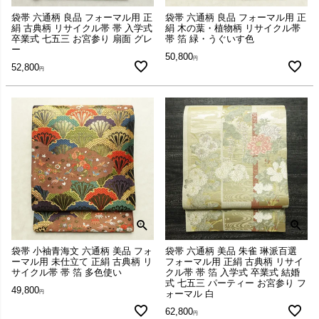
袋帯 六通柄 良品 フォーマル用 正
袋帯 六通柄 良品 フォーマル用 正
絹 古典柄 リサイクル帯 帯 入学式
絹 木の葉・植物柄 リサイクル帯
卒業式 七五三 お宮参り 扇面 グレ
帯 箔 緑・うぐいす色
ー
50,800
52,800
袋帯 小袖青海文 六通柄 美品 フォ
袋帯 六通柄 美品 朱雀 琳派百選
ーマル用 未仕立て 正絹 古典柄 リ
フォーマル用 正絹 古典柄 リサイ
サイクル帯 帯 箔 多色使い
クル帯 帯 箔 入学式 卒業式 結婚
式 七五三 パーティー お宮参り フ
49,800
ォーマル 白
62,800