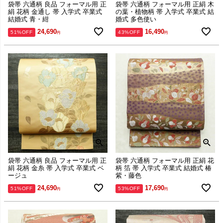
袋帯 六通柄 良品 フォーマル用 正
袋帯 六通柄 フォーマル用 正絹 木
絹 花柄 金通し 帯 入学式 卒業式
の葉・植物柄 帯 入学式 卒業式 結
結婚式 青・紺
婚式 多色使い
24,690
16,490
51%OFF
43%OFF
袋帯 六通柄 良品 フォーマル用 正
袋帯 六通柄 フォーマル用 正絹 花
絹 花柄 金糸 帯 入学式 卒業式 ベ
柄 箔 帯 入学式 卒業式 結婚式 椿
ージュ
紫・藤色
24,690
17,690
51%OFF
53%OFF