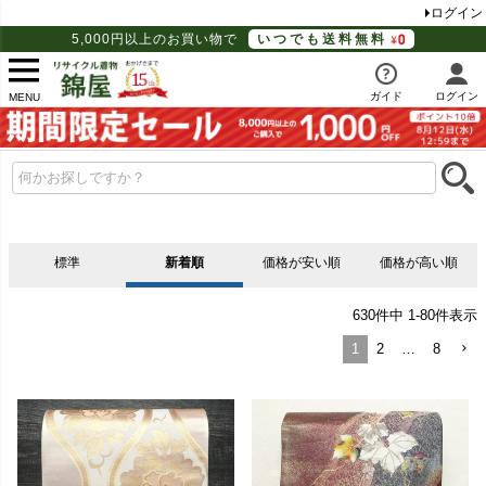
ログイン
5,000円以上のお買い物で
いつでも送料無料
ガイド
ログイン
MENU
標準
新着順
価格が安い順
価格が高い順
630
件中
1
-
80
件表示
1
2
…
8