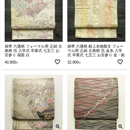
袋帯 六通柄 フォーマル用 正絹 古
袋帯 六通柄 献上名物裂文 フォー
典柄 箔 入学式 卒業式 七五三 お
マル用 正絹 古典柄 箔 金糸 入学
宮参り 扇面 白
式 卒業式 七五三 お宮参り 金・銀
40,800
32,800