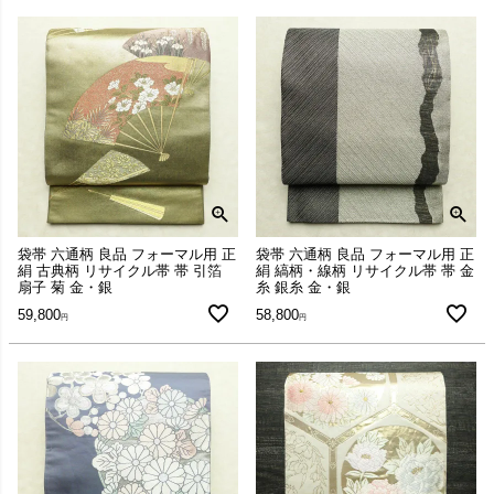
袋帯 六通柄 良品 フォーマル用 正
袋帯 六通柄 良品 フォーマル用 正
絹 古典柄 リサイクル帯 帯 引箔
絹 縞柄・線柄 リサイクル帯 帯 金
扇子 菊 金・銀
糸 銀糸 金・銀
59,800
58,800