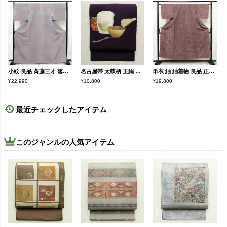
小紋 良品 斉藤三才 落款入り 縮緬 正絹 その他の柄 袷仕立て 身丈166cm 裄丈67cm 着物 紫・藤色
名古屋帯 太鼓柄 正絹 その他の柄 名古屋仕立て なごや帯 リサイクル帯 帯 金彩 紫・藤色
単衣 紬 紬着物 良品 正絹 その他の柄 単衣仕立て 身丈151.5cm 裄丈64cm シンプル 着物 紬地 カジュアル 紫・藤色
¥22,990
¥10,800
¥19,800
最近チェックしたアイテム
このジャンルの人気アイテム