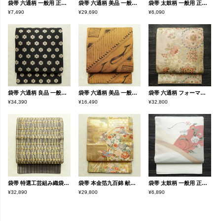
袋帯 六通柄 一般用 正絹 幾何学柄・抽象柄 帯 茶
袋帯 六通柄 美品 一般用 正絹 縞柄・線柄 帯 緑・うぐいす色
袋帯 太鼓柄 一般用 正絹 木の葉・植物柄 箔 刺繍 グレー
¥7,490
¥29,690
¥6,090
袋帯 六通柄 良品 一般用 正絹 花柄 リサイクル帯 帯 モダン 洒落 黒
袋帯 六通柄 美品 一般用 正絹 幾何学柄・抽象柄 帯 黄・黄土色
袋帯 六通柄 フォーマル用 正絹 木の葉・植物柄 リサイクル帯 帯 箔 入学式 卒業式 結婚式 七五三 お宮参り 金・銀
¥34,390
¥16,490
¥32,800
袋帯 特選工芸組み織袋帯 ひなや 太鼓柄 良品 フォーマル用 正絹 縞柄・線柄 金糸 帯 紫・藤色
袋帯 本金箔九百錦 献上彩花輪 六通柄 フォーマル用 正絹 古典柄 箔 金糸 帯 金・銀
袋帯 太鼓柄 一般用 正絹 花柄 帯 上品 白
¥32,890
¥29,800
¥6,890