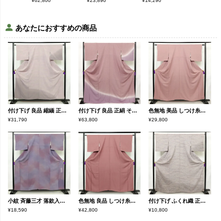
¥
62,800
¥
23,890
¥
14,290
¥
32,890
あなたにおすすめの商品
付け下げ 良品 縮緬 正絹 その他の柄 袷仕立て 身丈155cm 裄丈63cm 共八掛 フォーマル 着物 入学式 卒業式 ぼかし 紫・藤色
付け下げ 良品 正絹 その他の柄 袷仕立て 身丈169cm 裄丈68cm リサイクル着物 着物 入学式 卒業式 七五三 お宮参り フォーマル 紫・藤色
色無地 美品 しつけ糸付き 一つ紋付き 正絹 その他の柄 袷仕立て 身丈156cm 裄丈61cm リサイクル着物 着物 お茶会 フォーマル シンプル 紫・藤色
¥31,790
¥63,800
¥29,800
小紋 斉藤三才 落款入り 縮緬 一つ紋付き 正絹 その他の柄 袷仕立て 身丈157cm 裄丈66.5cm フォーマル 着物 紫・藤色
色無地 良品 しつけ糸付き 正絹 その他の柄 袷仕立て 身丈159cm 裄丈62.5cm リサイクル着物 着物 お茶会 フォーマル 紫・藤色
付け下げ ふくれ織 正絹 その他の柄 袷仕立て 身丈164cm 裄丈66cm リサイクル着物 着物 洒落 紫・藤色
¥18,590
¥42,800
¥10,800