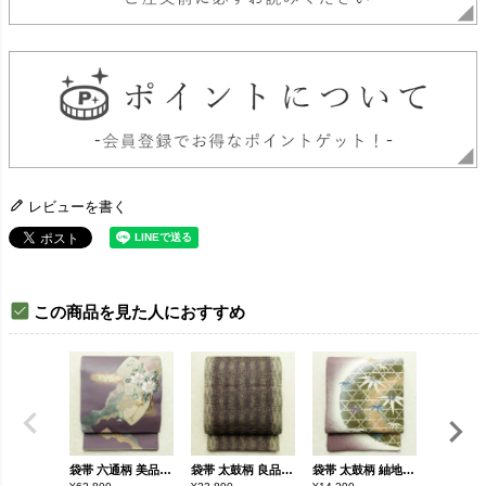
レビューを書く
この商品を見た人におすすめ
袋帯 六通柄 美品 証紙あり フォーマル用 正絹 花柄 箔 刺繍 金糸 帯 入学式 卒業式 結婚式 紫・藤色
袋帯 太鼓柄 良品 フォーマル用 正絹 縞柄・線柄 金糸 紫・藤色
袋帯 太鼓柄 紬地 落款入り 一般用 正絹 木の葉・植物柄 金彩 帯 紫・藤色