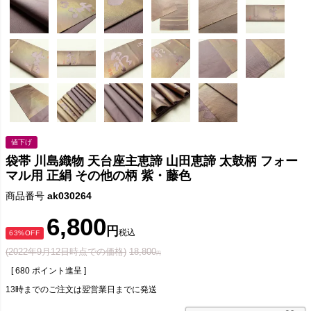
値下げ
袋帯 川島織物 天台座主恵諦 山田恵諦 太鼓柄 フォー
マル用 正絹 その他の柄 紫・藤色
商品番号
ak030264
6,800
税込
63%OFF
(2022年9月12日時点での価格)
18,800
[
680
ポイント進呈 ]
13時までのご注文は翌営業日までに発送