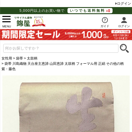
ログイン
5,000円以上のお買い物で
いつでも送料無料
ガイド
ログイン
MENU
女性用
袋帯
太鼓柄
袋帯 川島織物 天台座主恵諦 山田恵諦 太鼓柄 フォーマル用 正絹 その他の柄
紫・藤色