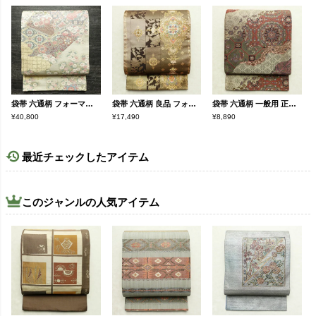
袋帯 六通柄 フォーマル用 正絹 古典柄 箔 入学式 卒業式 七五三 お宮参り 扇面 白
袋帯 六通柄 良品 フォーマル用 正絹 幾何学柄・抽象柄 箔 金糸 帯 金・銀
袋帯 六通柄 一般用 正絹 幾何学柄・抽象柄 帯 ベージュ
¥40,800
¥17,490
¥8,890
最近チェックしたアイテム
このジャンルの人気アイテム