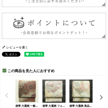
レビューを書く
この商品を見た人におすすめ
袋帯 六通柄 一般用 正絹 幾何学柄・抽象柄 帯 ベージュ
袋帯 六通柄 フォーマル用 正絹 古典柄 箔 入学式 卒業式 七五三 お宮参り 扇面 白
袋帯 六通柄 美品 フォーマル用 正絹 木の葉・植物柄 リサイクル帯 帯 箔 入学式 卒業式 結婚式 七五三 お宮参り 四季花 紅葉 松 桜 ベージュ