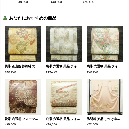
¥
8,890
¥
40,800
¥
60,800
¥
17,490
あなたにおすすめの商品
袋帯 正倉院名物裂 六通柄 良品 フォーマル用 正絹 古典柄 リサイクル帯 帯 箔 金糸 華やか クリーム
袋帯 六通柄 美品 フォーマル用 正絹 木の葉・植物柄 リサイクル帯 帯 結婚式 パーティー 上品 金・銀
袋帯 六通柄 美品 フォーマル用 正絹 木の葉・植物柄 リサイクル帯 帯 箔 入学式 卒業式 結婚式 七五三 お宮参り 四季花 紅葉 松 桜 ベージュ
¥50,800
¥36,590
¥60,800
袋帯 六通柄 フォーマル用 正絹 幾何学柄・抽象柄 リサイクル帯 帯 箔 金 紫・藤色
袋帯 六通柄 美品 フォーマル用 正絹 七宝 亀甲 青海波 古典柄 金・銀
訪問着 美品 しつけ糸付き 正絹 古典柄 袷仕立て 身丈152cm 裄丈63.5cm リサイクル着物 着物 箔 金彩 入学式 卒業式 七五三 お宮参り フォーマル ピンク
¥38,800
¥48,800
¥72,800