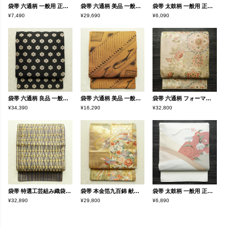
袋帯 六通柄 一般用 正絹 幾何学柄・抽象柄 帯 茶
袋帯 六通柄 美品 一般用 正絹 縞柄・線柄 帯 緑・うぐいす色
袋帯 太鼓柄 一般用 正絹 木の葉・植物柄 箔 刺繍 グレー
¥7,490
¥29,690
¥6,090
袋帯 六通柄 良品 一般用 正絹 花柄 リサイクル帯 帯 モダン 洒落 黒
袋帯 六通柄 美品 一般用 正絹 幾何学柄・抽象柄 帯 黄・黄土色
袋帯 六通柄 フォーマル用 正絹 木の葉・植物柄 リサイクル帯 帯 箔 入学式 卒業式 結婚式 七五三 お宮参り 金・銀
¥34,390
¥16,290
¥32,800
袋帯 特選工芸組み織袋帯 ひなや 太鼓柄 良品 フォーマル用 正絹 縞柄・線柄 金糸 帯 紫・藤色
袋帯 本金箔九百錦 献上彩花輪 六通柄 フォーマル用 正絹 古典柄 箔 金糸 帯 金・銀
袋帯 太鼓柄 一般用 正絹 花柄 帯 上品 白
¥32,890
¥29,800
¥6,890