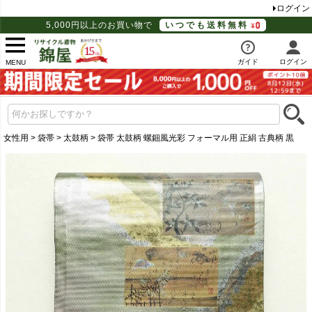
ログイン
5,000円以上のお買い物で
いつでも送料無料
ガイド
ログイン
MENU
女性用
袋帯
太鼓柄
袋帯 太鼓柄 螺鈿風光彩 フォーマル用 正絹 古典柄 黒