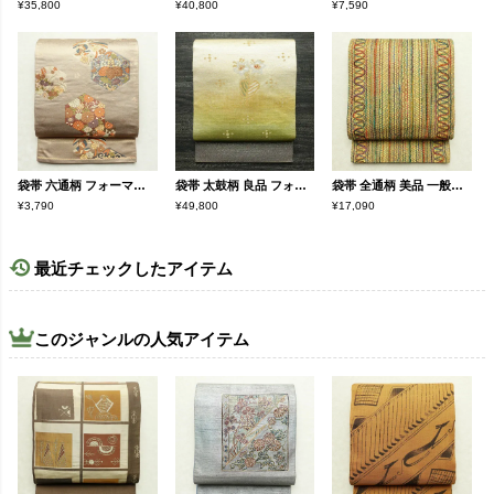
¥35,800
¥40,800
¥7,590
袋帯 六通柄 フォーマル用 正絹 古典柄 ベージュ
袋帯 太鼓柄 良品 フォーマル用 正絹 花柄 多色使い
袋帯 全通柄 美品 一般用 混紡 縞柄・線柄 黄・黄土色
¥3,790
¥49,800
¥17,090
最近チェックしたアイテム
このジャンルの人気アイテム