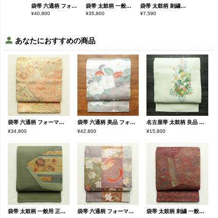
袋帯 六通柄 フォーマル用 正絹 蝶・昆虫柄 多色使い
袋帯 太鼓柄 一般用 正絹 花柄 金糸 緑・うぐいす色
袋帯 太鼓柄 刺繍 一般用 正絹 花柄 小豆・エンジ
¥
40,800
¥
35,800
¥
7,590
¥
49,800
あなたにおすすめの商品
袋帯 六通柄 フォーマル用 正絹 古典柄 ベージュ
袋帯 六通柄 美品 フォーマル用 正絹 花柄 紫・藤色
名古屋帯 太鼓柄 良品 正絹 花柄 名古屋仕立て なごや帯 リサイクル帯 帯 緑・うぐいす色
¥34,800
¥42,800
¥15,800
袋帯 太鼓柄 一般用 正絹 花柄 金糸 緑・うぐいす色
袋帯 六通柄 フォーマル用 正絹 蝶・昆虫柄 多色使い
袋帯 太鼓柄 刺繍 一般用 正絹 花柄 小豆・エンジ