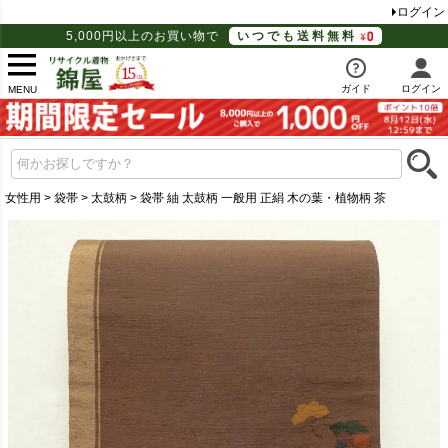
ログイン
5,000円以上のお買い物で
いつでも送料無料
ガイド
ログイン
MENU
女性用
袋帯
太鼓柄
袋帯 紬 太鼓柄 一般用 正絹 木の葉・植物柄 茶