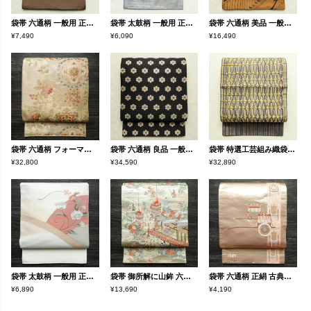
袋帯 六通柄 一般用 正絹 幾何学柄・抽象柄 帯 茶
袋帯 太鼓柄 一般用 正絹 木の葉・植物柄 箔 刺繍 グレー
袋帯 六通柄 美品 一般用 正絹 幾何学柄・抽象柄 帯 黄・黄土色
¥7,490
¥6,090
¥16,490
袋帯 六通柄 フォーマル用 正絹 木の葉・植物柄 リサイクル帯 帯 箔 入学式 卒業式 結婚式 七五三 お宮参り 金・銀
袋帯 六通柄 良品 一般用 正絹 花柄 リサイクル帯 帯 モダン 洒落 黒
袋帯 特選工芸組み織袋帯 ひなや 太鼓柄 良品 フォーマル用 正絹 縞柄・線柄 金糸 帯 紫・藤色
¥32,800
¥34,590
¥32,890
袋帯 太鼓柄 一般用 正絹 花柄 帯 上品 白
袋帯 御所解に山鉾 六通柄 良品 フォーマル用 正絹 風景柄 クリーム
袋帯 六通柄 正絹 古典柄 箔 刺繍 御所車 ピンク
¥6,890
¥13,690
¥4,190