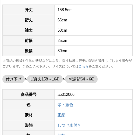
身丈
158.5cm
裄丈
66cm
袖丈
50cm
前幅
25cm
後幅
30cm
※商品の形状や生地の状態などにより、採寸結果に若干の誤差が発生してしまう場合が
ございます。予めご了承下さい。サイズについては
こちら
をご覧ください。
付け下げ
L(身丈158～164)
M(肩裄64～66)
商品番号
ae012066
色
紫・藤色
素材
正絹
形態
しつけ糸付き