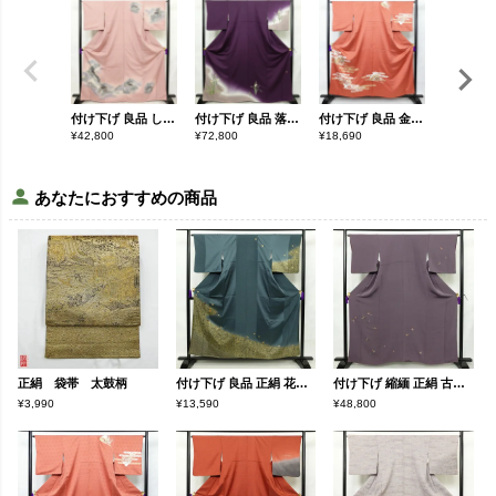
付け下げ 良品 しつけ糸付き 正絹 風景柄 袷仕立て 身丈166.5cm 裄丈66cm リサイクル着物 着物 箔 入学式 卒業式 七五三 お宮参り フォーマル 紫・藤色
付け下げ 良品 落款入り 正絹 花柄 袷仕立て 身丈166.5cm 裄丈66.5cm リサイクル着物 着物 箔 金彩 入学式 卒業式 七五三 お宮参り フォーマル シンプル 水仙 紫・藤色
付け下げ 良品 金駒刺繍 綸子 正絹 古典柄 袷仕立て 身丈158cm 裄丈66cm 箔 刺繍 金彩 附下 着物 赤・朱
¥
42,800
¥
72,800
¥
18,690
¥
40,800
あなたにおすすめの商品
正絹 袋帯 太鼓柄
付け下げ 良品 正絹 花柄 袷仕立て 身丈158cm 裄丈66.5cm 箔 金彩 刺繍 附下 青・紺
付け下げ 縮緬 正絹 古典柄 袷仕立て 身丈159cm 裄丈64cm リサイクル着物 着物 刺繍 モダン シンプル 紫・藤色
¥3,990
¥13,590
¥48,800