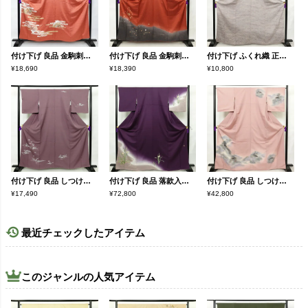
付け下げ 良品 金駒刺繍 綸子 正絹 古典柄 袷仕立て 身丈158cm 裄丈66cm 箔 刺繍 金彩 附下 着物 赤・朱
付け下げ 良品 金駒刺繍 綸子 正絹 古典柄 袷仕立て 身丈158cm 裄丈66.5cm 箔 刺繍 共八掛 金彩 着物 附下 赤・朱
付け下げ ふくれ織 正絹 その他の柄 袷仕立て 身丈164cm 裄丈66cm リサイクル着物 着物 洒落 紫・藤色
¥18,690
¥18,390
¥10,800
付け下げ 良品 しつけ糸付き 正絹 古典柄 袷仕立て 身丈160.5cm 裄丈67cm 金彩 附下 着物 紫・藤色
付け下げ 良品 落款入り 正絹 花柄 袷仕立て 身丈166.5cm 裄丈66.5cm リサイクル着物 着物 箔 金彩 入学式 卒業式 七五三 お宮参り フォーマル シンプル 水仙 紫・藤色
付け下げ 良品 しつけ糸付き 正絹 風景柄 袷仕立て 身丈166.5cm 裄丈66cm リサイクル着物 着物 箔 入学式 卒業式 七五三 お宮参り フォーマル 紫・藤色
¥17,490
¥72,800
¥42,800
最近チェックしたアイテム
このジャンルの人気アイテム