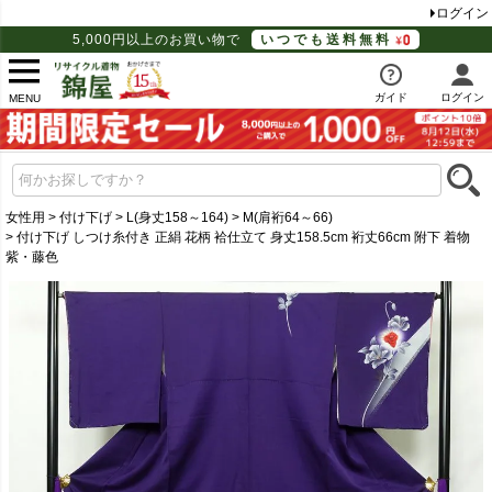
ログイン
5,000円以上のお買い物で
いつでも送料無料
ガイド
ログイン
MENU
女性用
付け下げ
L(身丈158～164)
M(肩裄64～66)
付け下げ しつけ糸付き 正絹 花柄 袷仕立て 身丈158.5cm 裄丈66cm 附下 着物
紫・藤色