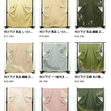
付け下げ 良品 しつけ糸付き 正絹 花柄 袷仕立て 身丈158.5cm 裄丈66.5cm 金彩 ベージュ
付け下げ 美品 しつけ糸付き 縮緬 正絹 木の葉・植物柄 袷仕立て 身丈157.5cm 裄丈67cm リサイクル着物 着物 刺繍 共八掛 金彩 七五三 フォーマル 紅葉 ベージュ
付け下げ 良品 縮緬 正絹 古典柄 袷仕立て 身丈159cm 裄丈66.5cm 附下 着物 緑・うぐいす色
¥17,290
¥79,800
¥18,290
付け下げ 良品 縮緬 正絹 風景柄 袷仕立て 身丈164.5cm 裄丈70.5cm ゆったりサイズ ワイド リサイクル着物 着物 箔 金彩 入学式 卒業式 七五三 お宮参り フォーマル 上品 ベージュ
付け下げ 一つ紋付き 正絹 花柄 袷仕立て 身丈158cm 裄丈64.5cm リサイクル着物 着物 箔 入学式 卒業式 七五三 お宮参り フォーマル 上品 グレー
付け下げ 正絹 木の葉・植物柄 袷仕立て 身丈159cm 裄丈65cm 緑・うぐいす色
¥43,990
¥6,790
¥15,490