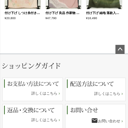
付け下げ しつけ糸付き 絞り 正絹 花柄 袷仕立て 身丈163.5cm 裄丈66cm ピンク
付け下げ 良品 作家物 落款入り 一つ紋付き 正絹 幾何学柄・抽象柄 袷仕立て 身丈165.5cm 裄丈67.5cm フォーマル 着物 ピンク
付け下げ 紬地 落款入り しつけ糸付き 正絹 その他の柄 袷仕立て 身丈166cm 裄丈70cm 箔 緑・うぐいす色
¥20,800
¥47,790
¥16,490
ペー
ジト
ップ
へ
詳しくはこちら
詳しくはこちら
email
詳しくはこちら
お問い合わせ