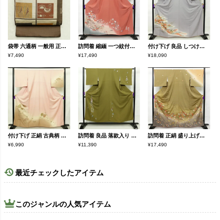
袋帯 六通柄 一般用 正絹 幾何学柄・抽象柄 帯 茶
訪問着 縮緬 一つ紋付き 正絹 花柄 袷仕立て 身丈155cm 裄丈65cm 箔 金彩 フォーマル 着物 菊 撫子 紅梅色 ピンク
付け下げ 良品 しつけ糸付き 正絹 人物・動物柄 袷仕立て 身丈162.5cm 裄丈65cm 箔 紫・藤色
¥7,490
¥17,490
¥18,090
付け下げ 正絹 古典柄 袷仕立て 身丈160cm 裄丈67.5cm リサイクル着物 着物 鼓 箔 金彩 扇子 ピンク
訪問着 良品 落款入り 正絹 祇園まつり 人物・動物柄 袷仕立て 身丈153.5cm 裄丈63.5cm 着物 緑・うぐいす色
訪問着 正絹 盛り上げ箔 古典柄 袷仕立て 身丈164.5cm 裄丈69cm 箔 黄・黄土色
¥6,990
¥11,390
¥17,490
最近チェックしたアイテム
このジャンルの人気アイテム