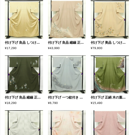
付け下げ 良品 しつけ糸付き 正絹 花柄 袷仕立て 身丈158.5cm 裄丈66.5cm 金彩 ベージュ
付け下げ 良品 縮緬 正絹 風景柄 袷仕立て 身丈164.5cm 裄丈70.5cm ゆったりサイズ ワイド リサイクル着物 着物 箔 金彩 入学式 卒業式 七五三 お宮参り フォーマル 上品 ベージュ
付け下げ 美品 しつけ糸付き 縮緬 正絹 木の葉・植物柄 袷仕立て 身丈157.5cm 裄丈67cm リサイクル着物 着物 刺繍 共八掛 金彩 七五三 フォーマル 紅葉 ベージュ
¥17,290
¥43,990
¥79,800
付け下げ 良品 縮緬 正絹 古典柄 袷仕立て 身丈159cm 裄丈66.5cm 附下 着物 緑・うぐいす色
付け下げ 一つ紋付き 正絹 花柄 袷仕立て 身丈158cm 裄丈64.5cm リサイクル着物 着物 箔 入学式 卒業式 七五三 お宮参り フォーマル 上品 グレー
付け下げ 正絹 木の葉・植物柄 袷仕立て 身丈159cm 裄丈65cm 緑・うぐいす色
¥18,290
¥6,790
¥15,490