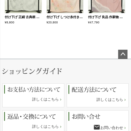
付け下げ 正絹 古典柄 袷仕立て 身丈158cm 裄丈62.5cm リサイクル着物 着物 刺繍 フォーマル グレー
付け下げ しつけ糸付き 絞り 正絹 花柄 袷仕立て 身丈163.5cm 裄丈66cm ピンク
付け下げ 良品 作家物 落款入り 一つ紋付き 正絹 幾何学柄・抽象柄 袷仕立て 身丈165.5cm 裄丈67.5cm フォーマル 着物 ピンク
¥8,800
¥20,800
¥47,790
ペー
ジト
ップ
へ
詳しくはこちら
詳しくはこちら
email
詳しくはこちら
お問い合わせ