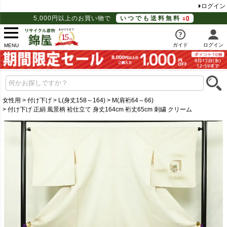
ログイン
5,000円以上のお買い物で
いつでも送料無料
ガイド
ログイン
MENU
女性用
付け下げ
L(身丈158～164)
M(肩裄64～66)
付け下げ 正絹 風景柄 袷仕立て 身丈164cm 裄丈65cm 刺繍 クリーム