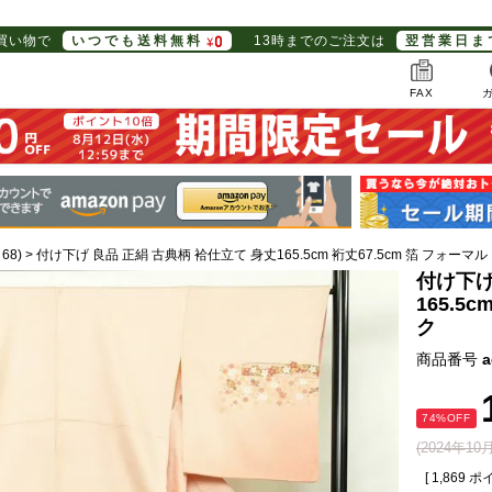
お買い物で
いつでも送料無料
13時までのご注文は
翌営業日ま
FAX
68)
付け下げ 良品 正絹 古典柄 袷仕立て 身丈165.5cm 裄丈67.5cm 箔 フォーマル
付け下げ
165.5
ク
商品番号
a
74%OFF
(2024年1
[
1,869
ポイ