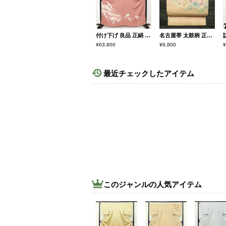
付け下げ 良品 正絹 古典柄 袷仕立て 身丈162.5cm 裄丈65cm 金彩 雪輪 附下 着物 ピンク
名古屋帯 太鼓柄 正絹 花柄 名古屋仕立て なごや帯 リサイクル帯 帯 刺繍 金糸 ベージュ
¥63,800
¥6,800
¥
最近チェックしたアイテム
このジャンルの人気アイテム