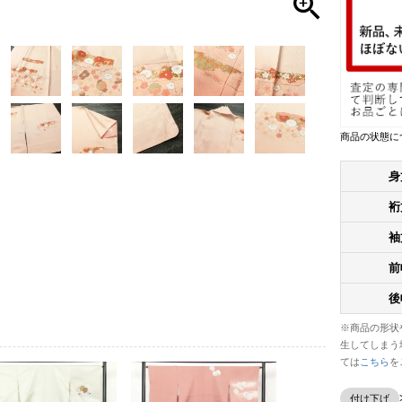
商品の状態に
身
裄
袖
前
後
※商品の形状
生してしまう
ては
こちら
を
付け下げ