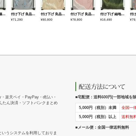
付け下げ 縮緬 正絹 古典柄 袷仕立て 身丈149cm 裄丈63cm リサイクル着物 着物 入学式 卒業式 七五三 お宮参り フォーマル シンプル 上品 グレー
付け下げ 良品 田畑喜八 落款入り しつけ糸付き 正絹 古典柄 袷仕立て 身丈163.5cm 裄丈65.5cm 附下 着物 箔 青・紺
付け下げ 良品 縮緬 正絹 風景柄 袷仕立て 身丈164.5cm 裄丈70.5cm ゆったりサイズ ワイド リサイクル着物 着物 箔 金彩 入学式 卒業式 七五三 お宮参り フォーマル 上品 ベージュ
付け下げ 良品 作家物 落款入り 一つ紋付き 正絹 幾何学柄・抽象柄 袷仕立て 身丈165.5cm 裄丈67.5cm フォーマル 着物 ピンク
付け下げ 紬地 落款入り しつけ糸付き 正絹 その他の柄 袷仕立て 身丈166cm 裄丈70cm 箔 緑・うぐいす色
¥71,290
¥80,800
¥78,800
¥16,490
¥79
y・楽天ペイ・PayPay・d払い・
■宅配便：送料600円(一部地域を除く
かんたん決済・ソフトバンクまとめ
5,000円（税別）未満
全国一
5,000円（税別）以上
送料無
■メール便：全国一律送料無料
というシステムを利用しておりま