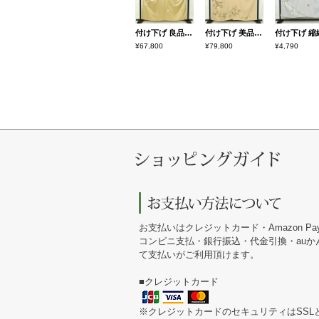
付け下げ 良品 しつけ糸付き 正絹 花柄 袷仕立て 身丈158.5cm 裄丈66.5cm 金彩 ベージュ
付け下げ 美品 しつけ糸付き 縮緬 正絹 木の葉・植物柄 袷仕立て 身丈157.5cm 裄丈67cm リサイクル着物 着物 刺繍 共八掛 金彩 七五三 フォーマル 紅葉 ベージュ
¥67,800
¥79,800
¥4,790
お支払いはクレジットカード・Amazon Pa
コンビニ支払・銀行振込・代金引換・au
て支払いがご利用頂けます。
■クレジットカード
※クレジットカードのセキュリティはSSL