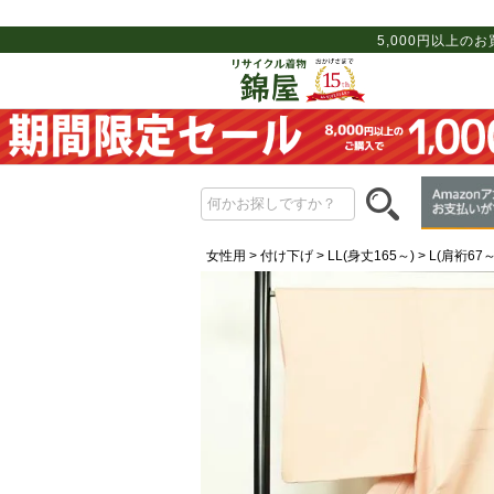
5,000円以上の
女性用
付け下げ
LL(身丈165～)
L(肩裄67～