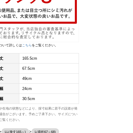
ついて詳しくは
こちら
をご覧ください。
丈
165.5cm
丈
67.5cm
丈
49cm
幅
24cm
幅
30.5cm
や生地の状態などにより、採寸結果に若干の誤差が発
場合がございます。予めご了承下さい。サイズについ
ご覧ください。
LL(身丈165～)
L(肩裄67～68)