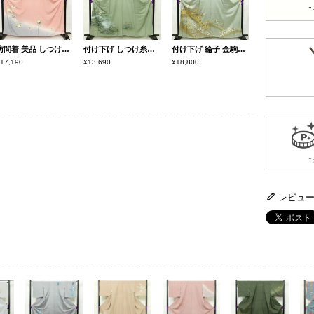
訪問着 美品 しつけ糸付き 落款入り 縮緬 正絹 花柄 袷仕立て 身丈163cm 裄丈67.5cm 共八掛 ピンク
付け下げ しつけ糸付き 正絹 風景柄 袷仕立て 身丈159cm 裄丈68cm 箔 緑・うぐいす色
付け下げ 綸子 金駒刺繍 正絹 木の葉・植物柄 袷仕立て 身丈162.5cm 裄丈68.5cm リサイクル着物 一部しつけ糸付き 着物 箔 金彩 入学式 卒業式 七五三 お宮参り フォーマル 緑・うぐいす色
17,190
¥13,690
¥18,800
レビュ