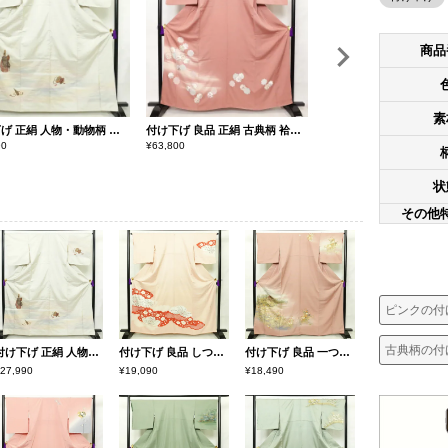
商品
素
付け下げ 正絹 人物・動物柄 袷仕立て 身丈165.5cm 裄丈67cm 共八掛 金彩 フォーマル 着物 白
付け下げ 良品 正絹 古典柄 袷仕立て 身丈162.5cm 裄丈65cm 金彩 雪輪 附下 着物 ピンク
90
¥
63,800
¥
18,490
状
その他
ピンクの付
古典柄の付
付け下げ 正絹 人物・動物柄 袷仕立て 身丈165.5cm 裄丈67cm 共八掛 金彩 フォーマル 着物 白
付け下げ 良品 しつけ糸付き 絞り 一つ紋付き 正絹 花柄 袷仕立て 身丈162cm 裄丈65cm ピンク
付け下げ 良品 一つ紋付き 正絹 風景柄 袷仕立て 身丈164.5cm 裄丈67.5cm 箔 一部しつけ糸付き 金彩 ピンク
27,990
¥19,090
¥18,490