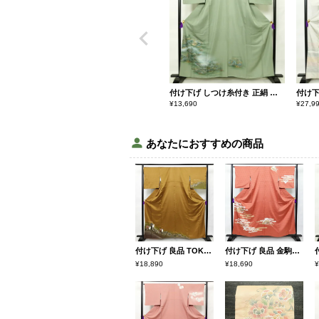
付け下げ しつけ糸付き 正絹 風景柄 袷仕立て 身丈159cm 裄丈68cm 箔 緑・うぐいす色
¥
13,690
¥
27,9
あなたにおすすめの商品
付け下げ 良品 TOKI志すい 正絹 古典柄 袷仕立て 身丈162cm 裄丈71cm 箔 黄・黄土色
付け下げ 良品 金駒刺繍 綸子 正絹 古典柄 袷仕立て 身丈158cm 裄丈66cm 箔 刺繍 金彩 附下 着物 赤・朱
¥18,890
¥18,690
¥