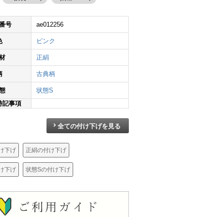
番号
ae012256
色
ピンク
材
正絹
付け下げ 良品 一つ紋付き 正絹 風景柄 袷仕立て 身丈164.5cm 裄丈67.5cm 箔 一部しつけ糸付き 金彩 ピンク
付け下げ 綸子 金駒刺繍 正絹 木の葉・植物柄 袷仕立て 身丈162.5cm 裄丈68.5cm リサイクル着物 一部しつけ糸付き 着物 箔 金彩 入学式 卒業式 七五三 お宮参り フォーマル 緑・うぐいす色
付け下げ 良品 TOKI志すい 正絹 古典柄 袷仕立て 身丈162cm 裄丈71cm 箔 黄・黄土色
¥
18,800
¥
18,890
¥
19,09
柄
古典柄
態
状態S
特記事項
全ての付け下げを見る
け下げ
正絹の付け下げ
け下げ
状態Sの付け下げ