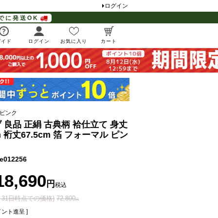
ログイン
でに発送OK
ガイド
ログイン
お気に入り
カート
 ピンク
 良品 正絹 古典柄 袷仕立て 身丈
cm 裄丈67.5cm 箔 フォーマル ピン
e012256
18,690
税込
0月31日時点での価格)
72,800
ント進呈 ]