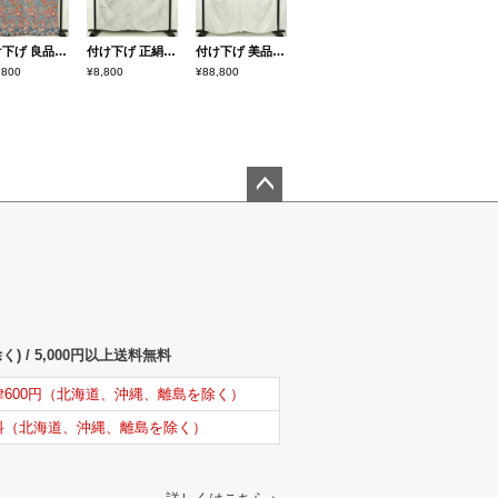
付け下げ 良品 縮緬 正絹 花柄 袷仕立て 身丈164cm 裄丈66cm リサイクル着物 着物 青・紺
付け下げ 正絹 古典柄 袷仕立て 身丈158cm 裄丈62.5cm リサイクル着物 着物 刺繍 フォーマル グレー
付け下げ 美品 しつけ糸付き 正絹 木の葉・植物柄 袷仕立て 身丈159.5cm 裄丈65cm リサイクル着物 着物 刺繍 箔 入学式 卒業式 七五三 お宮参り フォーマル 上品 紫・藤色
,800
¥8,800
¥88,800
ペー
ジト
ップ
へ
) / 5,000円以上送料無料
律600円（北海道、沖縄、離島を除く）
料（北海道、沖縄、離島を除く）