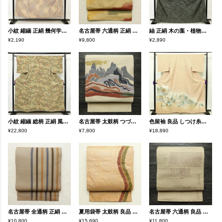
小紋 縮緬 正絹 幾何学柄・抽象柄 袷仕立て 身丈152cm 裄丈63cm ベージュ
名古屋帯 六通柄 正絹 幾何学柄・抽象柄 通し仕立て なごや帯 リサイクル帯 帯 ベージュ
紬 正絹 木の葉・植物柄 袷仕立て 緑・うぐいす色 身丈167cm 裄丈65.5cm
¥2,190
¥9,800
¥2,890
小紋 縮緬 総柄 正絹 風景柄 袷仕立て 身丈154.5cm 裄丈63cm リサイクル着物 着物 ベージュ
名古屋帯 太鼓柄 つづれ織 正絹 風景柄 松葉仕立て なごや帯 リサイクル帯 帯 ベージュ
色留袖 良品 しつけ糸付き 一つ紋付き 正絹 風景柄 袷仕立て 身丈162.5cm 裄丈65cm ベージュ
¥22,800
¥7,800
¥18,890
名古屋帯 全通柄 正絹 縞柄・線柄 通し仕立て なごや帯 リサイクル帯 帯 ベージュ
夏用袋帯 太鼓柄 良品 一般用 正絹 幾何学柄・抽象柄 ベージュ
名古屋帯 六通柄 良品 正絹 幾何学柄・抽象柄 通し仕立て なごや帯 リサイクル帯 帯 ベージュ
¥10,800
¥15,690
¥11,800