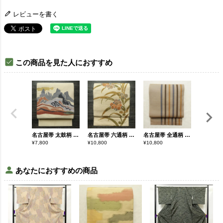
レビューを書く
この商品を見た人におすすめ
名古屋帯 太鼓柄 つづれ織 正絹 風景柄 松葉仕立て なごや帯 リサイクル帯 帯 ベージュ
名古屋帯 六通柄 正絹 木の葉・植物柄 松葉仕立て なごや帯 リサイクル帯 帯 ベージュ
名古屋帯 全通柄 正絹 縞柄・線柄 通し仕立て なごや帯 リサイクル帯 帯 ベージュ
¥
7,800
¥
10,800
¥
10,800
¥
12,800
あなたにおすすめの商品