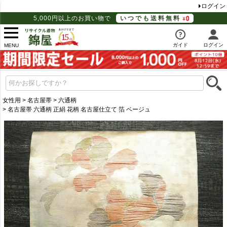
ログイン
5,000円以上のお買い物で
いつでも送料無料
ガイド
ログイン
MENU
女性用
名古屋帯
六通柄
名古屋帯 六通柄 正絹 花柄 名古屋仕立て 箔 ベージュ