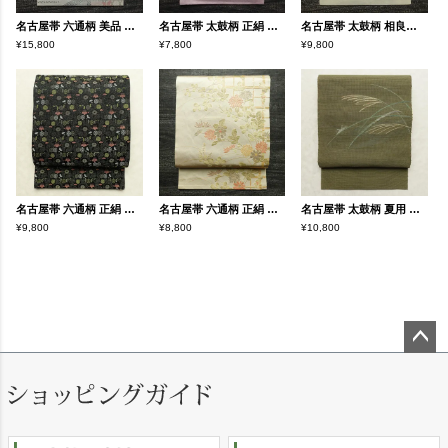
名古屋帯 六通柄 美品 夏用 混紡 木の葉・植物柄 通し仕立て なごや帯 リサイクル帯 帯 未使用品 グレー
名古屋帯 太鼓柄 正絹 木の葉・植物柄 名古屋仕立て なごや帯 リサイクル帯 帯 銀糸 紫・藤色
名古屋帯 太鼓柄 相良刺繍 正絹 古典柄 名古屋仕立て なごや帯 リサイクル帯 帯 刺繍 箔 クリーム
¥15,800
¥7,800
¥9,800
名古屋帯 六通柄 正絹 古典柄 通し仕立て なごや帯 リサイクル帯 比翼仕立て 帯 黒
名古屋帯 六通柄 正絹 花柄 名古屋仕立て なごや帯 リサイクル帯 帯 箔 金糸 ベージュ
名古屋帯 太鼓柄 夏用 正絹 木の葉・植物柄 松葉仕立て なごや帯 リサイクル帯 帯 緑・うぐいす色
¥9,800
¥8,800
¥10,800
ペー
ジト
ップ
へ