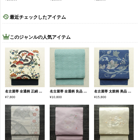
最近チェックしたアイテム
このジャンルの人気アイテム
名古屋帯 全通柄 正絹 古典柄 名古屋仕立て なごや帯 リサイクル帯 帯 クリーム
名古屋帯 全通柄 良品 夏用 混紡 縞柄・線柄 松葉仕立て なごや帯 リサイクル帯 帯 青・紺
名古屋帯 太鼓柄 美品 正絹 花柄 松葉仕立て なごや帯 リサイクル帯 帯 青・紺
¥7,800
¥10,800
¥15,800