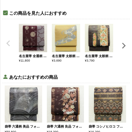
この商品を見た人におすすめ
名古屋帯 全通柄 良品 縮緬 正絹 古典柄 名古屋仕立て なごや帯 リサイクル帯 帯 箔 紫・藤色
名古屋帯 太鼓柄 正絹 幾何学柄・抽象柄 通し仕立て 箔 金糸 銀糸 帯 黄・黄土色
名古屋帯 太鼓柄 正絹 木の葉・植物柄 名古屋仕立て 箔 金糸 帯 紫・藤色
¥
11,800
¥
3,690
¥
3,790
¥
12,800
あなたにおすすめの商品
袋帯 六通柄 美品 フォーマル用 正絹 木の葉・植物柄 リサイクル帯 帯 金糸 銀糸 箔 イチョウ 入学式 卒業式 結婚式 七五三 お宮参り 紫・藤色
袋帯 六通柄 良品 フォーマル用 正絹 古典柄 箔 金糸 帯 扇子 蝶 桜 紫・藤色
袋帯 コシノヒロコ ファッションデザイナー HIROKO KOSHINO 六通柄 正絹 幾何学柄・抽象柄 金通し 金糸 フォーマル 帯 紫・藤色
¥59,800
¥18,390
¥16,290