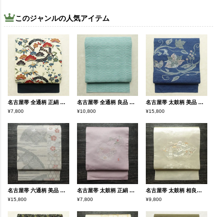
このジャンルの人気アイテム
名古屋帯 全通柄 正絹 古典柄 名古屋仕立て なごや帯 リサイクル帯 帯 クリーム
名古屋帯 全通柄 良品 夏用 混紡 縞柄・線柄 松葉仕立て なごや帯 リサイクル帯 帯 青・紺
名古屋帯 太鼓柄 美品 正絹 花柄 松葉仕立て なごや帯 リサイクル帯 帯 青・紺
¥7,800
¥10,800
¥15,800
名古屋帯 六通柄 美品 夏用 混紡 木の葉・植物柄 通し仕立て なごや帯 リサイクル帯 帯 未使用品 グレー
名古屋帯 太鼓柄 正絹 木の葉・植物柄 名古屋仕立て なごや帯 リサイクル帯 帯 銀糸 紫・藤色
名古屋帯 太鼓柄 相良刺繍 正絹 古典柄 名古屋仕立て なごや帯 リサイクル帯 帯 刺繍 箔 クリーム
¥15,800
¥7,800
¥9,800