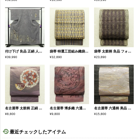
付け下げ 良品 正絹 人物・動物柄 袷仕立て 身丈155.5cm 裄丈63cm 箔 共八掛 金彩 金通し フォーマル 着物 紫・藤色
袋帯 特選工芸組み織袋帯 ひなや 太鼓柄 良品 フォーマル用 正絹 縞柄・線柄 金糸 帯 紫・藤色
袋帯 太鼓柄 良品 フォーマル用 正絹 縞柄・線柄 金糸 紫・藤色
¥39,990
¥32,890
¥23,890
名古屋帯 太鼓柄 正絹 古典柄 名古屋仕立て なごや帯 リサイクル帯 帯 金糸 シンプル 紫・藤色
名古屋帯 博多織 六通柄 良品 未仕立て 正絹 人物・動物柄 通し仕立て なごや帯 リサイクル帯 帯 紫・藤色
名古屋帯 六通柄 美品 正絹 古典柄 名古屋仕立て なごや帯 リサイクル帯 帯 箔 金糸 紫・藤色
¥8,800
¥9,800
¥15,800
最近チェックしたアイテム