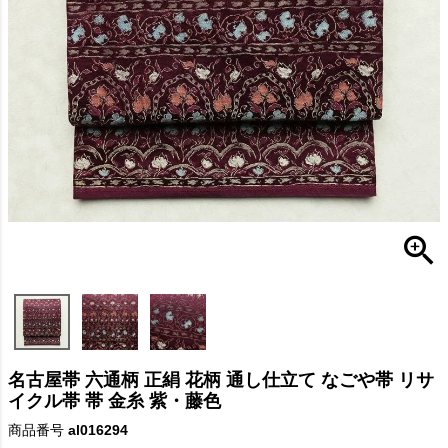
名古屋帯 六通柄 正絹 花柄 通し仕立て なごや帯 リサ
イクル帯 帯 金糸 紫・藤色
商品番号
al016294