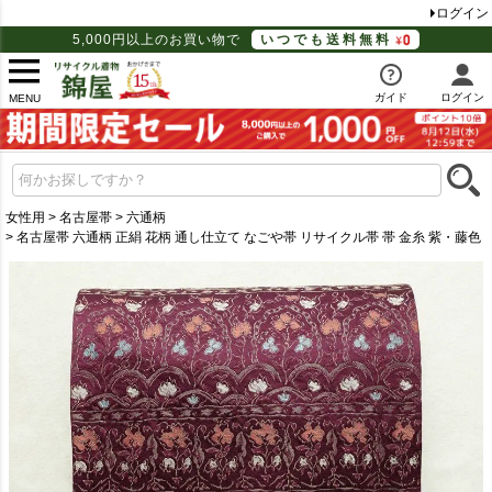
ログイン
5,000円以上のお買い物で
いつでも送料無料
ガイド
ログイン
MENU
女性用
名古屋帯
六通柄
名古屋帯 六通柄 正絹 花柄 通し仕立て なごや帯 リサイクル帯 帯 金糸 紫・藤色