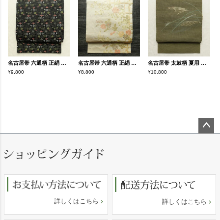
名古屋帯 六通柄 正絹 古典柄 通し仕立て なごや帯 リサイクル帯 比翼仕立て 帯 黒
名古屋帯 六通柄 正絹 花柄 名古屋仕立て なごや帯 リサイクル帯 帯 箔 金糸 ベージュ
名古屋帯 太鼓柄 夏用 正絹 木の葉・植物柄 松葉仕立て なごや帯 リサイクル帯 帯 緑・うぐいす色
¥9,800
¥8,800
¥10,800
ペー
ジト
ップ
へ
詳しくはこちら
詳しくはこちら