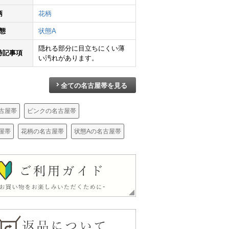
柄
花柄
態
状態A
隠れる部分に目立ちにくい薄
特記事項
い汚れがあります。
名古屋帯 太鼓柄 正絹 木の葉・植物柄 名古屋仕立て なごや帯 リサイクル帯 帯 銀糸 紫・藤色
名古屋帯 太鼓柄 正絹 木の葉・植物柄 名古屋仕立て なごや帯 リサイクル帯 帯 引箔 橙
名古屋帯 全通柄 良品 夏用 混紡 縞柄・線柄 松葉仕立て なごや帯 リサイクル帯 帯 橙
¥
8,800
¥
9,800
¥
4,690
全ての名古屋帯を見る
古屋帯
ピンクの名古屋帯
屋帯
花柄の名古屋帯
状態Aの名古屋帯