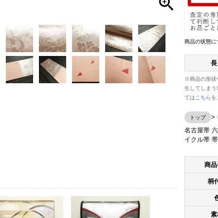
商品の状態に
長
※商品の形状
生してしまう
ては
こちら
を
トップ
名古屋帯 六
イクル帯 帯
商品
柄
素