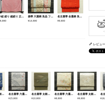
小紋 絞り 総絞り 正絹 古典柄 袷仕立て 身丈159.5cm 裄丈63.5cm ピンク
袋帯 六通柄 良品 フォーマル用 正絹 人物・動物柄 クリーム
名古屋帯 全通柄 良品 夏用 混紡 縞柄・線柄 松葉仕立て なごや帯 リサイクル帯 帯 橙
6,890
¥14,690
¥9,800
レビュ
名古屋帯 太鼓柄 美品 正絹 花柄 松葉仕立て なごや帯 リサイクル帯 帯 青・紺
名古屋帯 六通柄 美品 夏用 混紡 木の葉・植物柄 通し仕立て なごや帯 リサイクル帯 帯 未使用品 グレー
名古屋帯 太鼓柄 夏用 正絹 木の葉・植物柄 松葉仕立て なごや帯 リサイクル帯 帯 緑・うぐいす色
名古屋帯 六通柄 正絹 花柄 名古屋仕立て なごや帯 リサイクル帯 帯 箔 金糸 ベージュ
名古屋帯 太鼓柄 相良刺繍 正絹 古典柄 名古屋仕立て なごや帯 リサイクル帯 帯 刺繍 箔 クリーム
¥15,800
¥10,800
¥8,800
¥9,800
¥18