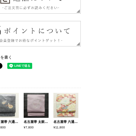
ーを書く
名古屋帯 六通柄 美品 正絹 古典柄 名古屋仕立て なごや帯 リサイクル帯 帯 ひょうたん 瓢箪 刺繍 箔 上品 紫・藤色
名古屋帯 太鼓柄 正絹 木の葉・植物柄 名古屋仕立て なごや帯 リサイクル帯 帯 銀糸 紫・藤色
名古屋帯 六通柄 良品 ふくれ織 正絹 花柄 松葉仕立て なごや帯 リサイクル帯 帯 赤・朱
,800
¥7,800
¥11,800