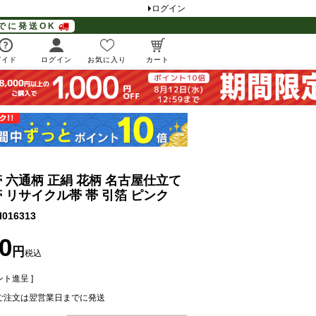
ログイン
でに発送OK
ガイド
ログイン
お気に入り
カート
 六通柄 正絹 花柄 名古屋仕立て
 リサイクル帯 帯 引箔 ピンク
l016313
0
税込
ト進呈 ]
ご注文は翌営業日までに発送