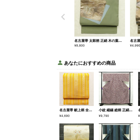
名古屋帯 太鼓柄 正絹 木の葉・植物柄 名古屋仕立て なごや帯 リサイクル帯 帯 引箔 シンプル 緑・うぐいす色
¥
8,800
¥
4,99
あなたにおすすめの商品
名古屋帯 献上柄 全通柄 正絹 縞柄・線柄 松葉仕立て 帯 黄・黄土色
小紋 縮緬 総柄 正絹 花柄 袷仕立て 身丈155cm 裄丈65.5cm リサイクル着物 着物 紫・藤色
¥4,690
¥9,790
¥