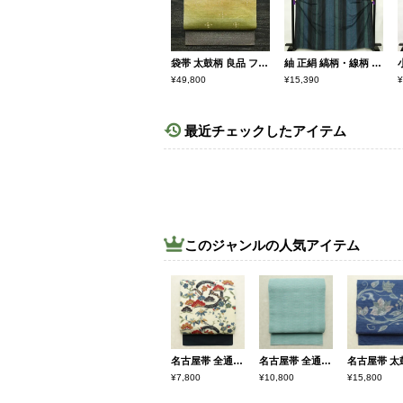
袋帯 太鼓柄 良品 フォーマル用 正絹 花柄 多色使い
紬 正絹 縞柄・線柄 袷仕立て 身丈166cm 裄丈67cm 着物 モダン 青・紺
¥49,800
¥15,390
¥
最近チェックしたアイテム
このジャンルの人気アイテム
名古屋帯 全通柄 正絹 古典柄 名古屋仕立て なごや帯 リサイクル帯 帯 クリーム
名古屋帯 全通柄 良品 夏用 混紡 縞柄・線柄 松葉仕立て なごや帯 リサイクル帯 帯 青・紺
¥7,800
¥10,800
¥15,800