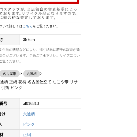
ついて詳しくは
こちら
をご覧ください。
さ
357cm
や生地の状態などにより、採寸結果に若干の誤差が発
場合がございます。予めご了承下さい。サイズについ
ご覧ください。
名古屋帯
六通柄
通柄 正絹 花柄 名古屋仕立て なごや帯 リサ
 引箔 ピンク
番号
al016313
付け
六通柄
色
ピンク
材
正絹