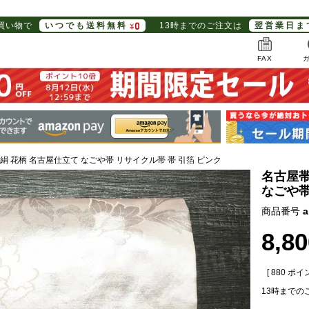
お買い物で
いつでも送料無料
13時までのご注文は
翌営業日ま
FAX
絹 花柄 名古屋仕立て なごや帯 リサイクル帯 帯 引箔 ピンク
名古屋帯
なごや帯
商品番号
a
8,80
[
880
ポイン
13時までの