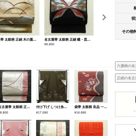
状
その他
名古屋帯 太鼓柄 正絹 木の葉・植物柄 名古屋仕立て なごや帯 リサイクル帯 帯 芝 引箔 金・銀
名古屋帯 太鼓柄 正絹 蝶・昆虫柄 名古屋仕立て なごや帯 リサイクル帯 帯 箔 引箔 黒
0
¥
6,800
¥
7,800
六通柄の名
正絹の名古
名古屋帯 太鼓柄 正絹 古典柄 通し仕立て なごや帯 リサイクル帯 帯 箔 シンプル 金・銀
付け下げ しつけ糸付き 正絹 木の葉・植物柄 袷仕立て 身丈159cm 裄丈68cm 附下 着物 茶
袋帯 太鼓柄 良品 一般用 正絹 花柄 小豆・エンジ
8,800
¥17,090
¥16,890