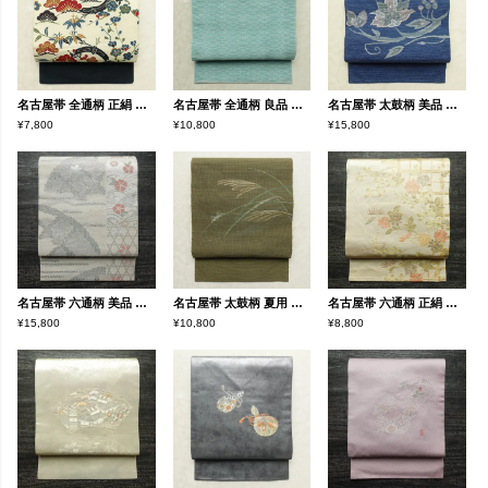
名古屋帯 全通柄 正絹 古典柄 名古屋仕立て なごや帯 リサイクル帯 帯 クリーム
名古屋帯 全通柄 良品 夏用 混紡 縞柄・線柄 松葉仕立て なごや帯 リサイクル帯 帯 青・紺
名古屋帯 太鼓柄 美品 正絹 花柄 松葉仕立て なごや帯 リサイクル帯 帯 青・紺
¥7,800
¥10,800
¥15,800
名古屋帯 六通柄 美品 夏用 混紡 木の葉・植物柄 通し仕立て なごや帯 リサイクル帯 帯 未使用品 グレー
名古屋帯 太鼓柄 夏用 正絹 木の葉・植物柄 松葉仕立て なごや帯 リサイクル帯 帯 緑・うぐいす色
名古屋帯 六通柄 正絹 花柄 名古屋仕立て なごや帯 リサイクル帯 帯 箔 金糸 ベージュ
¥15,800
¥10,800
¥8,800