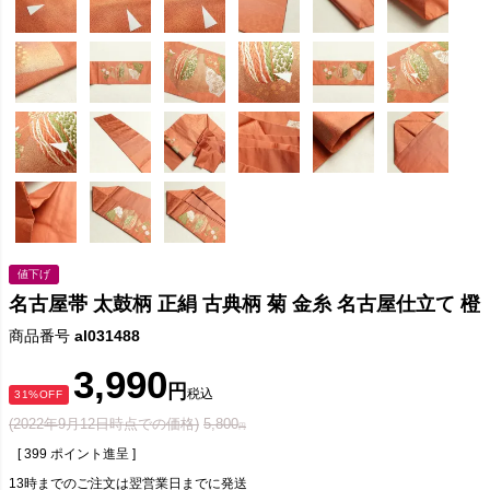
値下げ
名古屋帯 太鼓柄 正絹 古典柄 菊 金糸 名古屋仕立て 橙
商品番号
al031488
3,990
税込
31%OFF
(2022年9月12日時点での価格)
5,800
[
399
ポイント進呈 ]
13時までのご注文は翌営業日までに発送