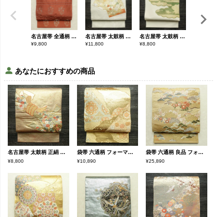
名古屋帯 全通柄 正絹 花柄 名古屋仕立て なごや帯 リサイクル帯 帯 金糸 橙
名古屋帯 太鼓柄 良品 正絹 木の葉・植物柄 名古屋仕立て なごや帯 リサイクル帯 帯 箔 金彩 金糸 銀糸 菊 白
名古屋帯 太鼓柄 金駒刺繍 正絹 雲柄 名古屋仕立て なごや帯 リサイクル帯 帯 箔 白
¥
9,800
¥
11,800
¥
8,800
¥
8,800
あなたにおすすめの商品
名古屋帯 太鼓柄 正絹 古典柄 名古屋仕立て なごや帯 リサイクル帯 熨斗目 帯 箔 金糸 金・銀
袋帯 六通柄 フォーマル用 正絹 幾何学柄・抽象柄 箔 帯 黄・黄土色
袋帯 六通柄 良品 フォーマル用 正絹 古典柄 金糸 帯 松 黄・黄土色
¥8,800
¥10,890
¥25,890