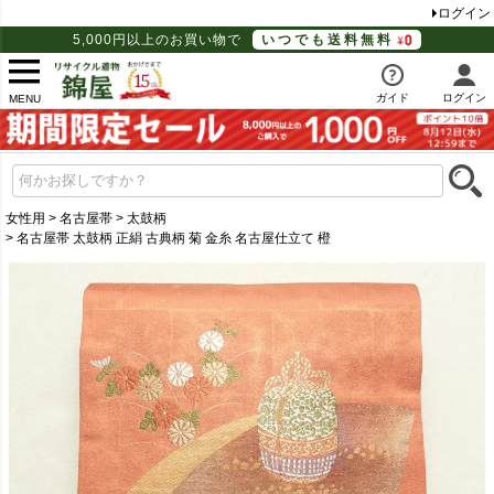
ログイン
5,000円以上のお買い物で
いつでも送料無料
ガイド
ログイン
MENU
女性用
名古屋帯
太鼓柄
名古屋帯 太鼓柄 正絹 古典柄 菊 金糸 名古屋仕立て 橙