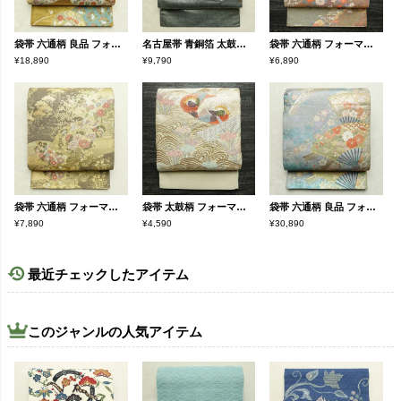
袋帯 六通柄 良品 フォーマル用 正絹 幾何学柄・抽象柄 箔 帯 菊 金・銀
名古屋帯 青銅箔 太鼓柄 良品 正絹 人物・動物柄 名古屋仕立て なごや帯 リサイクル帯 帯 引箔 黒
袋帯 六通柄 フォーマル用 正絹 古典柄 箔 金・銀
¥18,890
¥9,790
¥6,890
袋帯 六通柄 フォーマル用 正絹 古典柄 箔 金糸 松 帯 茶
袋帯 太鼓柄 フォーマル用 正絹 人物・動物柄 箔 金糸 銀糸 帯 銀通し 菖蒲 クリーム
袋帯 六通柄 良品 フォーマル用 正絹 古典柄 箔 帯 入学式 卒業式 結婚式 振袖 二十歳 青・紺
¥7,890
¥4,590
¥30,890
最近チェックしたアイテム
このジャンルの人気アイテム