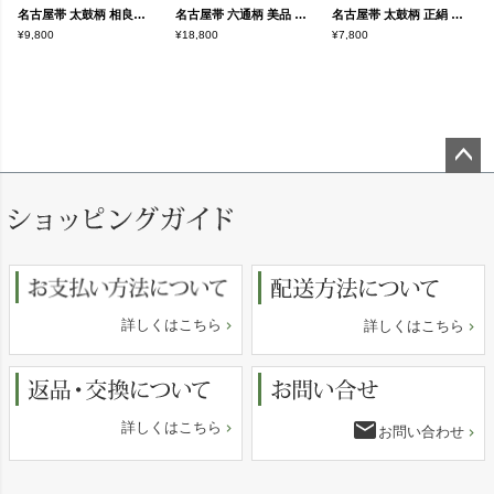
名古屋帯 太鼓柄 相良刺繍 正絹 古典柄 名古屋仕立て なごや帯 リサイクル帯 帯 刺繍 箔 クリーム
名古屋帯 六通柄 美品 正絹 古典柄 名古屋仕立て なごや帯 リサイクル帯 帯 ひょうたん 瓢箪 刺繍 箔 上品 紫・藤色
名古屋帯 太鼓柄 正絹 木の葉・植物柄 名古屋仕立て なごや帯 リサイクル帯 帯 銀糸 紫・藤色
¥9,800
¥18,800
¥7,800
ペー
ジト
ップ
へ
詳しくはこちら
詳しくはこちら
email
詳しくはこちら
お問い合わせ