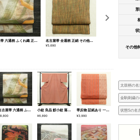
形
状
名古屋帯 六通柄 ふくれ織 正絹 幾何学柄・抽象柄 なごや帯 リサイクル帯 帯 引箔 多色使い
名古屋帯 全通柄 正絹 その他の柄 松葉仕立て 帯 黄・黄土色
0
¥
5,690
¥
9,800
その他
太鼓柄の名
金駒刺繍の
状態Sの名
名古屋帯 六通柄 ふくれ織 正絹 幾何学柄・抽象柄 なごや帯 リサイクル帯 帯 引箔 多色使い
小紋 良品 鮫小紋 落款入り 縮緬 しつけ糸付き 正絹 古典柄 袷仕立て 身丈154.5cm 裄丈64cm 茶
帯反物 証紙あり 一般用 混紡 縞柄・線柄 橙
8,800
¥6,890
¥3,990