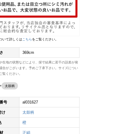
ついて詳しくは
こちら
をご覧ください。
さ
369cm
や生地の状態などにより、採寸結果に若干の誤差が発
場合がございます。予めご了承下さい。サイズについ
ご覧ください。
太鼓柄
番号
al031627
付け
太鼓柄
色
橙
材
正絹