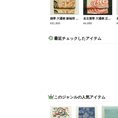
袋帯 六通柄 振袖用 正絹 流水・波柄 蝶 金・銀
名古屋帯 六通柄 正絹 流水・波柄 名古屋仕立て なごや帯 リサイクル帯 帯 クリーム
¥31,800
¥4,690
¥
最近チェックしたアイテム
このジャンルの人気アイテム