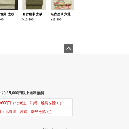
名古屋帯 太鼓柄 相良刺繍 正絹 古典柄 名古屋仕立て なごや帯 リサイクル帯 帯 刺繍 箔 クリーム
名古屋帯 太鼓柄 夏用 正絹 木の葉・植物柄 松葉仕立て なごや帯 リサイクル帯 帯 緑・うぐいす色
名古屋帯 六通柄 良品 ふくれ織 正絹 花柄 松葉仕立て なごや帯 リサイクル帯 帯 赤・朱
800
¥10,800
¥11,800
ペー
ジト
ップ
へ
) / 5,000円以上送料無料
律600円（北海道、沖縄、離島を除く）
料（北海道、沖縄、離島を除く）