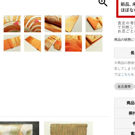
商品の状態に
長
※商品の形状
生してしまう
ては
こちら
を
名古屋帯
商品
柄
素