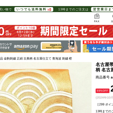
お買い物で
いつでも送料無料
13時までのご注文は
翌営業日ま
FAX
品 金駒刺繍 正絹 古典柄 名古屋仕立て 青海波 刺繍 橙
名古屋帯
柄 名古
商品番号
a
69%OFF
(2024年1
[
299
ポイン
13時までの