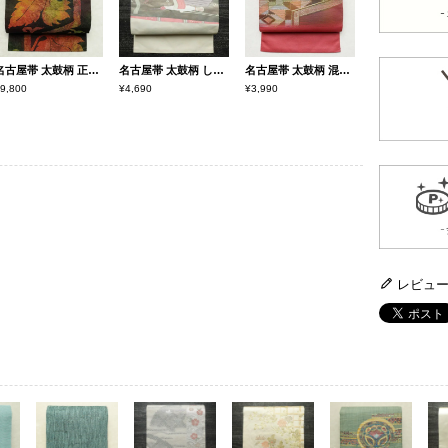
名古屋帯 太鼓柄 正絹 木の葉・植物柄 名古屋仕立て 帯 緑・うぐいす色
名古屋帯 太鼓柄 しつけ糸付き 正絹 人物・動物柄 名古屋仕立て 箔 帯 白
名古屋帯 太鼓柄 混紡 幾何学柄・抽象柄 松葉仕立て ピンク
9,800
¥4,690
¥3,990
レビュ