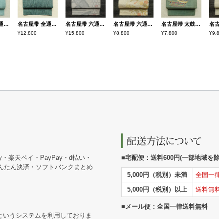
名古屋帯 全通柄 良品 夏用 混紡 縞柄・線柄 松葉仕立て なごや帯 リサイクル帯 帯 青・紺
名古屋帯 全通柄 良品 正絹 亀甲柄 通し仕立て なごや帯 リサイクル帯 帯 緑・うぐいす色
名古屋帯 六通柄 美品 夏用 混紡 木の葉・植物柄 通し仕立て なごや帯 リサイクル帯 帯 未使用品 グレー
名古屋帯 六通柄 正絹 花柄 名古屋仕立て なごや帯 リサイクル帯 帯 箔 金糸 ベージュ
名古屋帯 太鼓柄 正絹 幾何学柄・抽象柄 松葉仕立て なごや帯 リサイクル帯 帯 緑・うぐいす色
¥12,800
¥15,800
¥8,800
¥7,800
¥9,
y・楽天ペイ・PayPay・d払い・
■宅配便：送料600円(一部地域を除く
かんたん決済・ソフトバンクまとめ
5,000円（税別）未満
全国一
5,000円（税別）以上
送料無
■メール便：全国一律送料無料
というシステムを利用しておりま