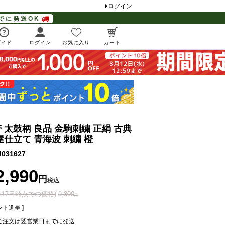
ログイン
でに発送OK
ガイド
ログイン
お気に入り
カート
 太鼓柄 良品 金駒刺繍 正絹 古典
屋仕立て 青海波 刺繍 橙
l031627
2,990
税込
0月17日時点での価格)
9,800
ト進呈 ]
ご注文は翌営業日までに発送