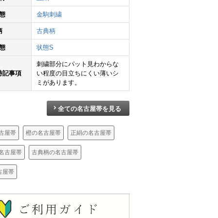
態
金駒刺繍
柄
古典柄
態
状態S
名古屋帯 六通柄 正絹 幾何学柄・抽象柄 名古屋仕立て 赤・朱
名古屋帯 六通柄 正絹 流水・波柄 名古屋仕立て なごや帯 リサイクル帯 帯 クリーム
名古屋帯 太鼓柄 混紡 幾何学柄・抽象柄 松葉仕立て ピンク
刺繍部分にパット見わからな
¥
4,690
¥
3,990
¥
6,990
特記事項
い程度の目立ちにくい薄いシ
ミがあります。
全ての名古屋帯を見る
古屋帯
橙の名古屋帯
正絹の名古屋帯
名古屋帯
古典柄の名古屋帯
古屋帯