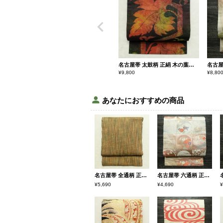
名古屋帯 太鼓柄 正絹 木の葉・植物柄 名古屋仕立て 帯 緑・うぐいす色
¥
9,800
¥
8,80
あなたにおすすめの商品
名古屋帯 全通柄 正絹 その他の柄 松葉仕立て 帯 黄・黄土色
名古屋帯 六通柄 正絹 古典柄 名古屋仕立て 箔 帯 多色使い
¥5,690
¥4,690
¥