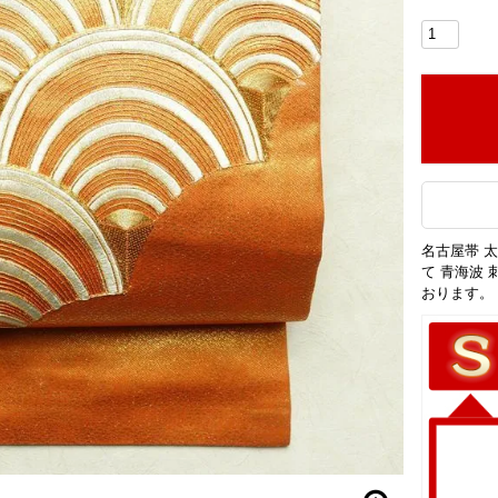
名古屋帯 太
て 青海波
おります。