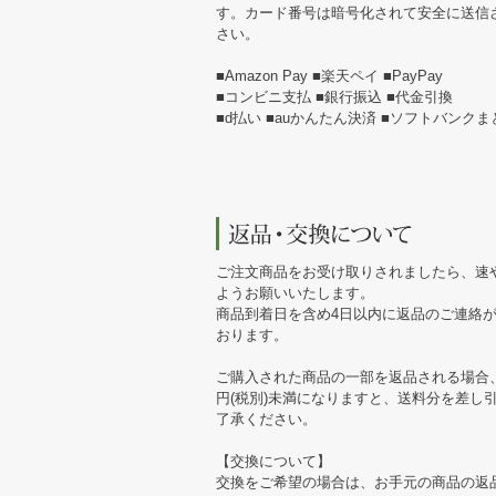
す。カード番号は暗号化されて安全に送信
さい。
■Amazon Pay ■楽天ペイ ■PayPay
■コンビニ支払 ■銀行振込 ■代金引換
■d払い ■auかんたん決済 ■ソフトバンク
ご注文商品をお受け取りされましたら、速
ようお願いいたします。
商品到着日を含め4日以内に返品のご連絡
おります。
ご購入された商品の一部を返品される場合、
円(税別)未満になりますと、送料分を差し
了承ください。
【交換について】
交換をご希望の場合は、お手元の商品の返