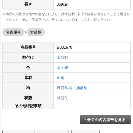
長さ
359cm
※商品の形状や生地の状態などにより、採寸結果に若干の誤差が発生してしまう場合が
ございます。予めご了承下さい。サイズについては
こちら
をご覧ください。
名古屋帯
太鼓柄
商品番号
al031670
柄付け
太鼓柄
色
金・銀
素材
正絹
柄
幾何学柄・抽象柄
状態
状態A
その他特記事項
全ての名古屋帯を見る