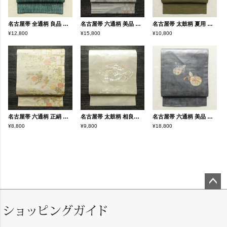
名古屋帯 全通柄 良品 正絹 亀甲柄 通し仕立て なごや帯 リサイクル帯 帯 緑・うぐいす色
名古屋帯 六通柄 美品 夏用 混紡 木の葉・植物柄 通し仕立て なごや帯 リサイクル帯 帯 未使用品 グレー
名古屋帯 太鼓柄 夏用 正絹 木の葉・植物柄 松葉仕立て なごや帯 リサイクル帯 帯 緑・うぐいす色
¥12,800
¥15,800
¥10,800
名古屋帯 六通柄 正絹 花柄 名古屋仕立て なごや帯 リサイクル帯 帯 箔 金糸 ベージュ
名古屋帯 太鼓柄 相良刺繍 正絹 古典柄 名古屋仕立て なごや帯 リサイクル帯 帯 刺繍 箔 クリーム
名古屋帯 六通柄 美品 正絹 古典柄 名古屋仕立て なごや帯 リサイクル帯 帯 ひょうたん 瓢箪 刺繍 箔 上品 紫・藤色
¥8,800
¥9,800
¥18,800
ペー
ジト
ップ
へ