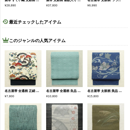
袋帯 すくい織 太鼓柄 良品 夏用 フォーマル用 正絹 幾何学柄・抽象柄 帯 金・銀
袋帯 太鼓柄 落款入り フォーマル用 正絹 古典柄 箔 帯 金・銀
名古屋帯 太鼓柄 つづれ織 正絹 木の葉・植物柄 松葉仕立て なごや帯 リサイクル帯 帯 金糸 ベージュ
¥28,890
¥37,800
¥6,990
最近チェックしたアイテム
このジャンルの人気アイテム
名古屋帯 全通柄 正絹 古典柄 名古屋仕立て なごや帯 リサイクル帯 帯 クリーム
名古屋帯 全通柄 良品 夏用 混紡 縞柄・線柄 松葉仕立て なごや帯 リサイクル帯 帯 青・紺
名古屋帯 太鼓柄 美品 正絹 花柄 松葉仕立て なごや帯 リサイクル帯 帯 青・紺
¥7,800
¥10,800
¥15,800