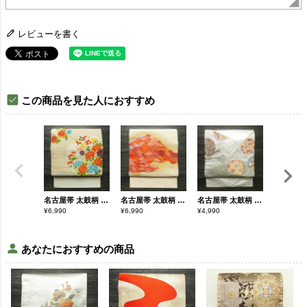
レビューを書く
この商品を見た人におすすめ
名古屋帯 太鼓柄 正絹 花柄 松葉仕立て なごや帯 リサイクル帯 帯 金・銀
名古屋帯 太鼓柄 つづれ織 正絹 木の葉・植物柄 松葉仕立て なごや帯 リサイクル帯 帯 金糸 ベージュ
名古屋帯 太鼓柄 正絹 古典柄 名古屋仕立て なごや帯 リサイクル帯 帯 雪輪 引箔 金糸 金・銀
¥
6,990
¥
6,990
¥
4,990
¥
4,690
あなたにおすすめの商品