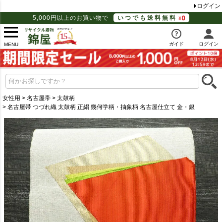
ログイン
5,000円以上のお買い物で
いつでも送料無料
ガイド
ログイン
MENU
女性用
名古屋帯
太鼓柄
名古屋帯 つづれ織 太鼓柄 正絹 幾何学柄・抽象柄 名古屋仕立て 金・銀