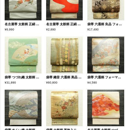
名古屋帯 太鼓柄 正絹 花柄 名古屋仕立て なごや帯 リサイクル帯 帯 箔 金彩 シンプル 金・銀
名古屋帯 太鼓柄 正絹 流水・波柄 名古屋仕立て 金・銀
袋帯 六通柄 良品 フォーマル用 正絹 幾何学柄・抽象柄 箔 金糸 帯 金・銀
¥6,990
¥2,890
¥17,490
袋帯 つづれ織 太鼓柄 美品 フォーマル用 正絹 人物・動物柄 箔 帯 入学式 卒業式 パステルカラー 金通し 緑・うぐいす色
袋帯 織音 六通柄 美品 フォーマル用 正絹 幾何学柄・抽象柄 箔 金糸 帯 金・銀
袋帯 六通柄 フォーマル用 正絹 古典柄 箔 金糸 帯 金・銀
¥31,890
¥60,800
¥4,590