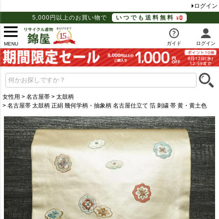
ログイン
5,000円以上のお買い物で
いつでも送料無料
ガイド
ログイン
MENU
女性用
名古屋帯
太鼓柄
名古屋帯 太鼓柄 正絹 幾何学柄・抽象柄 名古屋仕立て 箔 刺繍 帯 黄・黄土色