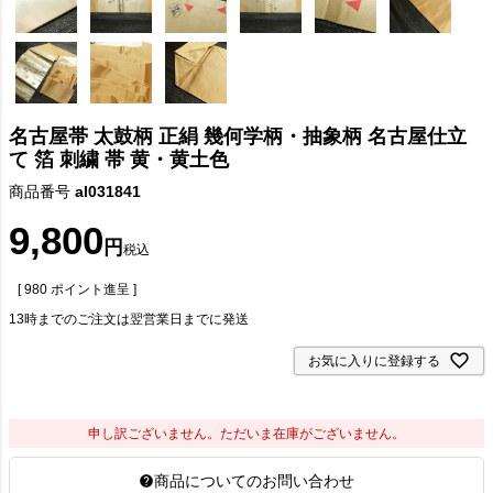
名古屋帯 太鼓柄 正絹 幾何学柄・抽象柄 名古屋仕立
て 箔 刺繍 帯 黄・黄土色
商品番号
al031841
9,800
税込
[
980
ポイント進呈 ]
13時までのご注文は翌営業日までに発送
お気に入りに登録する
申し訳ございません。ただいま在庫がございません。
商品についてのお問い合わせ