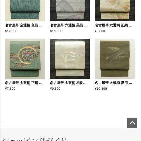
名古屋帯 全通柄 良品 正絹 亀甲柄 通し仕立て なごや帯 リサイクル帯 帯 緑・うぐいす色
名古屋帯 六通柄 美品 夏用 混紡 木の葉・植物柄 通し仕立て なごや帯 リサイクル帯 帯 未使用品 グレー
名古屋帯 六通柄 正絹 花柄 名古屋仕立て なごや帯 リサイクル帯 帯 箔 金糸 ベージュ
¥12,800
¥15,800
¥8,800
名古屋帯 太鼓柄 正絹 幾何学柄・抽象柄 松葉仕立て なごや帯 リサイクル帯 帯 緑・うぐいす色
名古屋帯 太鼓柄 相良刺繍 正絹 古典柄 名古屋仕立て なごや帯 リサイクル帯 帯 刺繍 箔 クリーム
名古屋帯 太鼓柄 夏用 正絹 木の葉・植物柄 松葉仕立て なごや帯 リサイクル帯 帯 緑・うぐいす色
¥7,800
¥9,800
¥10,800
ペー
ジト