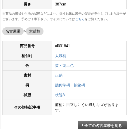
長さ
387cm
※商品の形状や生地の状態などにより、採寸結果に若干の誤差が発生してしまう場合が
ございます。予めご了承下さい。サイズについては
こちら
をご覧ください。
名古屋帯
太鼓柄
商品番号
al031841
柄付け
太鼓柄
色
黄・黄土色
素材
正絹
柄
幾何学柄・抽象柄
状態
状態A
前柄に目立ちにくい織りキズがありま
その他特記事項
す。
全ての名古屋帯を見る