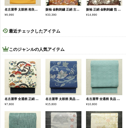
名古屋帯 太鼓柄 相良刺繍 正絹 木の葉・植物柄 名古屋仕立て なごや帯 リサイクル帯 帯 シンプル 洒落 黄・黄土色
振袖 金駒刺繍 正絹 古典柄 袷仕立て 身丈168cm 裄丈67.5cm リサイクル着物 帯 金彩 成人式 二十歳 二十歳の集い フォーマル 華やか 黄・黄土色
振袖 正絹 金駒刺繍 箔 蝶 花柄 袷仕立て 身丈175cm 裄丈68cm 黄・黄土色
¥6,990
¥33,390
¥14,890
最近チェックしたアイテム
このジャンルの人気アイテム
名古屋帯 全通柄 正絹 古典柄 名古屋仕立て なごや帯 リサイクル帯 帯 クリーム
名古屋帯 太鼓柄 美品 正絹 花柄 松葉仕立て なごや帯 リサイクル帯 帯 青・紺
名古屋帯 全通柄 良品 夏用 混紡 縞柄・線柄 松葉仕立て なごや帯 リサイクル帯 帯 青・紺
¥7,800
¥15,800
¥10,800