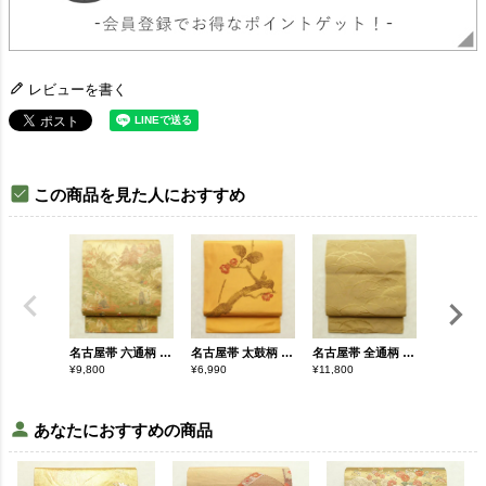
レビューを書く
この商品を見た人におすすめ
名古屋帯 六通柄 正絹 人物・動物柄 名古屋仕立て なごや帯 リサイクル帯 帯 黄・黄土色
名古屋帯 太鼓柄 相良刺繍 正絹 木の葉・植物柄 名古屋仕立て なごや帯 リサイクル帯 帯 シンプル 洒落 黄・黄土色
名古屋帯 全通柄 良品 正絹 木の葉・植物柄 通し仕立て なごや帯 リサイクル帯 帯 黄・黄土色
¥
9,800
¥
6,990
¥
11,800
¥
6,990
あなたにおすすめの商品