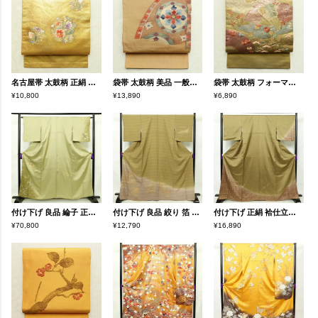
名古屋帯 太鼓柄 正絹 花柄 名古屋仕立て なごや帯 リサイクル帯 帯 刺繍 箔 黄・黄土色
袋帯 太鼓柄 美品 一般用 正絹 幾何学柄・抽象柄 刺繍 黄・黄土色
袋帯 太鼓柄 フォーマル用 正絹 古典柄 箔 刺繍 金糸 帯 扇子 松 黄・黄土色
¥10,800
¥13,890
¥6,890
付け下げ 良品 綸子 正絹 花柄 袷仕立て 身丈159.5cm 裄丈63.5cm リサイクル着物 一部しつけ糸付き 着物 刺繍 箔 入学式 卒業式 七五三 お宮参り フォーマル 上品 扇面 榛色 黄・黄土色
付け下げ 良品 絞り 箔 刺繍 正絹 木の葉・植物柄 身丈168cm 裄丈69.5cm 袷仕立て 黄・黄土色
付け下げ 正絹 袷仕立て 身丈165.5cm 裄丈69.5cm 箔 刺繍 一部しつけ糸付き 金彩 附下 着物 木の葉・植物柄 黄・黄土色
¥70,800
¥12,790
¥16,890