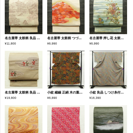
名古屋帯 太鼓柄 良品 正絹 風景柄 通し仕立て なごや帯 リサイクル帯 帯 紬地 ベージュ
名古屋帯 太鼓柄 つづれ織 正絹 木の葉・植物柄 松葉仕立て なごや帯 リサイクル帯 帯 金糸 ベージュ
名古屋帯 押し花 太鼓柄 正絹 花柄 名古屋仕立て なごや帯 リサイクル帯 帯 モダン 洒落 白
¥11,800
¥6,990
¥6,990
名古屋帯 太鼓柄 良品 正絹 人物・動物柄 名古屋仕立て 帯 ベージュ
小紋 縮緬 正絹 木の葉・植物柄 袷仕立て 身丈150.5cm 裄丈63.5cm 金彩 青・紺
小紋 良品 しつけ糸付き 総柄 ポリエステル 幾何学柄・抽象柄 袷仕立て 身丈158.5cm 裄丈65cm 着物 多色使い
¥19,800
¥6,890
¥16,390