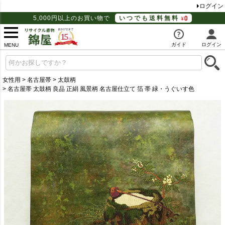
ログイン
5,000円以上のお買い物で
いつでも送料無料
ガイド
ログイン
MENU
女性用
名古屋帯
太鼓柄
名古屋帯 太鼓柄 良品 正絹 風景柄 名古屋仕立て 箔 帯 緑・うぐいす色