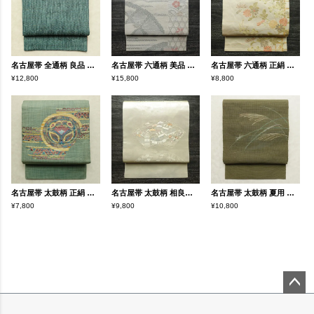
名古屋帯 全通柄 良品 正絹 亀甲柄 通し仕立て なごや帯 リサイクル帯 帯 緑・うぐいす色
名古屋帯 六通柄 美品 夏用 混紡 木の葉・植物柄 通し仕立て なごや帯 リサイクル帯 帯 未使用品 グレー
名古屋帯 六通柄 正絹 花柄 名古屋仕立て なごや帯 リサイクル帯 帯 箔 金糸 ベージュ
¥12,800
¥15,800
¥8,800
名古屋帯 太鼓柄 正絹 幾何学柄・抽象柄 松葉仕立て なごや帯 リサイクル帯 帯 緑・うぐいす色
名古屋帯 太鼓柄 相良刺繍 正絹 古典柄 名古屋仕立て なごや帯 リサイクル帯 帯 刺繍 箔 クリーム
名古屋帯 太鼓柄 夏用 正絹 木の葉・植物柄 松葉仕立て なごや帯 リサイクル帯 帯 緑・うぐいす色
¥7,800
¥9,800
¥10,800
ペー