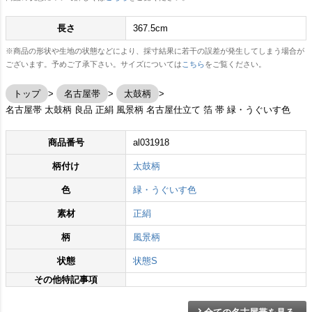
長さ
367.5cm
※商品の形状や生地の状態などにより、採寸結果に若干の誤差が発生してしまう場合が
ございます。予めご了承下さい。サイズについては
こちら
をご覧ください。
トップ
名古屋帯
太鼓柄
名古屋帯 太鼓柄 良品 正絹 風景柄 名古屋仕立て 箔 帯 緑・うぐいす色
商品番号
al031918
柄付け
太鼓柄
色
緑・うぐいす色
素材
正絹
柄
風景柄
状態
状態S
その他特記事項