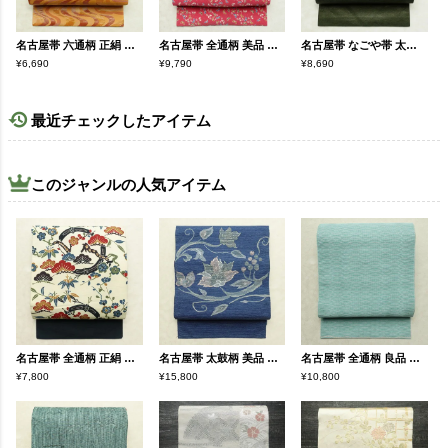
名古屋帯 六通柄 正絹 流水・波柄 名古屋仕立て 帯 橙
名古屋帯 全通柄 美品 縮緬 正絹 蝶・昆虫柄 名古屋仕立て なごや帯 リサイクル帯 帯 ピンク
名古屋帯 なごや帯 太鼓柄 美品 正絹 風景柄 名古屋仕立て 金通し 舟 釣り シンプル 未使用品 帯 緑・うぐいす色
¥6,690
¥9,790
¥8,690
最近チェックしたアイテム
このジャンルの人気アイテム
名古屋帯 全通柄 正絹 古典柄 名古屋仕立て なごや帯 リサイクル帯 帯 クリーム
名古屋帯 太鼓柄 美品 正絹 花柄 松葉仕立て なごや帯 リサイクル帯 帯 青・紺
名古屋帯 全通柄 良品 夏用 混紡 縞柄・線柄 松葉仕立て なごや帯 リサイクル帯 帯 青・紺
¥7,800
¥15,800
¥10,800