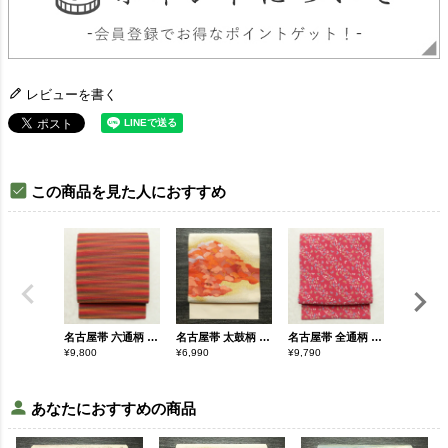
レビューを書く
この商品を見た人におすすめ
名古屋帯 六通柄 良品 正絹 縞柄・線柄 通し仕立て なごや帯 リサイクル帯 帯 カジュアル 多色使い
名古屋帯 太鼓柄 つづれ織 正絹 木の葉・植物柄 松葉仕立て なごや帯 リサイクル帯 帯 金糸 ベージュ
名古屋帯 全通柄 美品 縮緬 正絹 蝶・昆虫柄 名古屋仕立て なごや帯 リサイクル帯 帯 ピンク
¥
9,800
¥
6,990
¥
9,790
¥
6,690
あなたにおすすめの商品