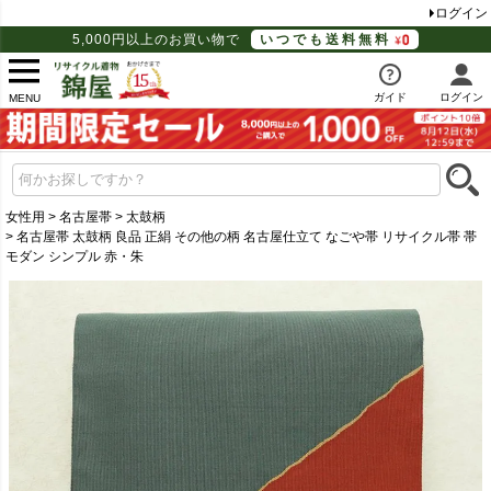
ログイン
5,000円以上のお買い物で
いつでも送料無料
ガイド
ログイン
MENU
女性用
名古屋帯
太鼓柄
名古屋帯 太鼓柄 良品 正絹 その他の柄 名古屋仕立て なごや帯 リサイクル帯 帯
モダン シンプル 赤・朱