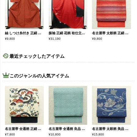
紬 しつけ糸付き 正絹 チェック・格子柄 袷仕立て 身丈162cm 裄丈63.5cm リサイクル着物 着物 モダン シンプル 赤・朱
振袖 正絹 花柄 袷仕立て 身丈163cm 裄丈69.5cm リサイクル着物 着物 箔 金彩 成人式 二十歳 二十歳の集い フォーマル シンプル 赤・朱
名古屋帯 太鼓柄 正絹 縞柄・線柄 名古屋仕立て なごや帯 リサイクル帯 帯 モダン 赤・朱
¥9,800
¥31,190
¥9,800
最近チェックしたアイテム
このジャンルの人気アイテム
名古屋帯 全通柄 正絹 古典柄 名古屋仕立て なごや帯 リサイクル帯 帯 クリーム
名古屋帯 全通柄 良品 夏用 混紡 縞柄・線柄 松葉仕立て なごや帯 リサイクル帯 帯 青・紺
名古屋帯 太鼓柄 美品 正絹 花柄 松葉仕立て なごや帯 リサイクル帯 帯 青・紺
¥7,800
¥10,800
¥15,800