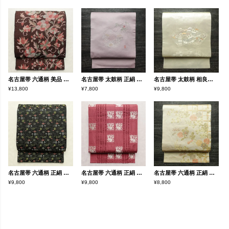
名古屋帯 六通柄 美品 正絹 花柄 松葉仕立て なごや帯 リサイクル帯 帯 未使用品 紬地 茶
名古屋帯 太鼓柄 正絹 木の葉・植物柄 名古屋仕立て なごや帯 リサイクル帯 帯 銀糸 紫・藤色
名古屋帯 太鼓柄 相良刺繍 正絹 古典柄 名古屋仕立て なごや帯 リサイクル帯 帯 刺繍 箔 クリーム
¥13,800
¥7,800
¥9,800
名古屋帯 六通柄 正絹 古典柄 通し仕立て なごや帯 リサイクル帯 比翼仕立て 帯 黒
名古屋帯 六通柄 正絹 人物・動物柄 名古屋仕立て なごや帯 リサイクル帯 帯 洒落 ピンク
名古屋帯 六通柄 正絹 花柄 名古屋仕立て なごや帯 リサイクル帯 帯 箔 金糸 ベージュ
¥9,800
¥9,800
¥8,800