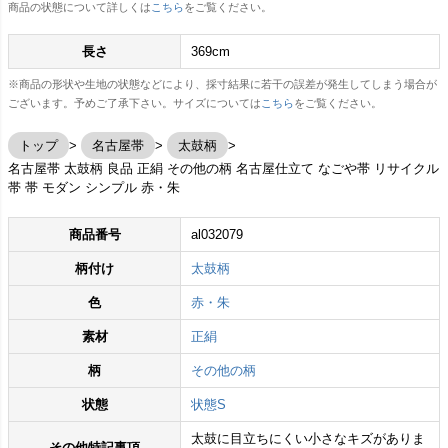
商品の状態について詳しくは
こちら
をご覧ください。
長さ
369cm
※商品の形状や生地の状態などにより、採寸結果に若干の誤差が発生してしまう場合が
ございます。予めご了承下さい。サイズについては
こちら
をご覧ください。
トップ
名古屋帯
太鼓柄
名古屋帯 太鼓柄 良品 正絹 その他の柄 名古屋仕立て なごや帯 リサイクル
帯 帯 モダン シンプル 赤・朱
商品番号
al032079
柄付け
太鼓柄
色
赤・朱
素材
正絹
柄
その他の柄
状態
状態S
太鼓に目立ちにくい小さなキズがありま
その他特記事項