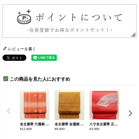
レビューを書く
この商品を見た人におすすめ
名古屋帯 六通柄 良品 正絹 人物・動物柄 名古屋仕立て なごや帯 リサイクル帯 帯 モダン 洒落 粋 赤・朱
名古屋帯 全通柄 正絹 その他の柄 松葉仕立て なごや帯 リサイクル帯 帯 シンプル 紬地 黄・黄土色
八寸名古屋帯 正絹 花柄 松葉仕立て 赤・朱
¥
12,800
¥
8,800
¥
3,990
¥
10,800