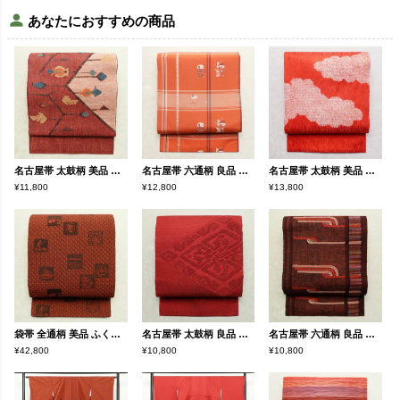
あなたにおすすめの商品
名古屋帯 太鼓柄 美品 正絹 幾何学柄・抽象柄 通し仕立て なごや帯 リサイクル帯 帯 モダン 赤・朱
名古屋帯 六通柄 良品 正絹 人物・動物柄 名古屋仕立て なごや帯 リサイクル帯 帯 モダン 洒落 粋 赤・朱
名古屋帯 太鼓柄 美品 絞り 正絹 雲柄 名古屋仕立て なごや帯 リサイクル帯 帯 シンプル 赤・朱
¥11,800
¥12,800
¥13,800
袋帯 全通柄 美品 ふくれ織 一般用 正絹 その他の柄 帯 赤・朱
名古屋帯 太鼓柄 良品 正絹 幾何学柄・抽象柄 名古屋仕立て なごや帯 リサイクル帯 帯 シンプル 赤・朱
名古屋帯 六通柄 良品 正絹 幾何学柄・抽象柄 名古屋仕立て なごや帯 リサイクル帯 帯 モダン 赤・朱
¥42,800
¥10,800
¥10,800