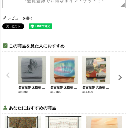
レビューを書く
この商品を見た人におすすめ
名古屋帯 太鼓柄 縮緬 正絹 風景柄 通し仕立て なごや帯 リサイクル帯 帯 青・紺
名古屋帯 太鼓柄 落款入り 正絹 幾何学柄・抽象柄 名古屋仕立て なごや帯 リサイクル帯 帯 モダン 茶
名古屋帯 六通柄 良品 正絹 風景柄 名古屋仕立て なごや帯 リサイクル帯 帯 緑・うぐいす色
¥
9,800
¥
10,800
¥
11,800
¥
7,290
あなたにおすすめの商品