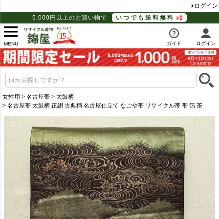
ログイン
5,000円以上のお買い物で
いつでも送料無料
ガイド
ログイン
MENU
女性用
名古屋帯
太鼓柄
名古屋帯 太鼓柄 正絹 古典柄 名古屋仕立て なごや帯 リサイクル帯 帯 箔 茶