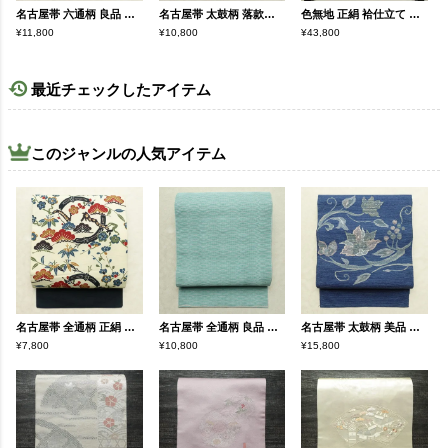
名古屋帯 六通柄 良品 正絹 風景柄 名古屋仕立て なごや帯 リサイクル帯 帯 緑・うぐいす色
名古屋帯 太鼓柄 落款入り 正絹 幾何学柄・抽象柄 名古屋仕立て なごや帯 リサイクル帯 帯 モダン 茶
色無地 正絹 袷仕立て 身丈162cm 裄丈65cm リサイクル着物 一部しつけ糸付き 着物 お茶会 七五三 フォーマル ピンク
¥11,800
¥10,800
¥43,800
最近チェックしたアイテム
このジャンルの人気アイテム
名古屋帯 全通柄 正絹 古典柄 名古屋仕立て なごや帯 リサイクル帯 帯 クリーム
名古屋帯 全通柄 良品 夏用 混紡 縞柄・線柄 松葉仕立て なごや帯 リサイクル帯 帯 青・紺
名古屋帯 太鼓柄 美品 正絹 花柄 松葉仕立て なごや帯 リサイクル帯 帯 青・紺
¥7,800
¥10,800
¥15,800