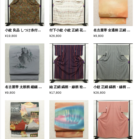
小紋 良品 しつけ糸付き ポリエステル 風景柄 袷仕立て 身丈159.5cm 裄丈64.5cm リサイクル着物 着物 多色使い
付下小紋 小紋 正絹 花柄 袷仕立て 身丈159cm 裄丈66cm リサイクル着物 着物 金彩 白
名古屋帯 全通柄 正絹 人物・動物柄 名古屋仕立て なごや帯 リサイクル帯 帯 ぼかし 橙
¥19,800
¥26,800
¥9,800
名古屋帯 太鼓柄 縮緬 正絹 風景柄 通し仕立て なごや帯 リサイクル帯 帯 青・紺
紬 正絹 縞柄・線柄 袷仕立て 身丈155cm 裄丈63.5cm リサイクル着物 着物 多色使い
小紋 正絹 縞柄・線柄 袷仕立て 身丈154.5cm 裄丈66.5cm リサイクル着物 着物 多色使い
¥9,800
¥17,800
¥26,800