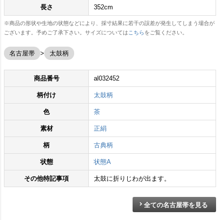
長さ
352cm
※商品の形状や生地の状態などにより、採寸結果に若干の誤差が発生してしまう場合が
ございます。予めご了承下さい。サイズについては
こちら
をご覧ください。
名古屋帯
太鼓柄
商品番号
al032452
柄付け
太鼓柄
色
茶
素材
正絹
柄
古典柄
状態
状態A
その他特記事項
太鼓に折りじわが出ます。
全ての名古屋帯を見る