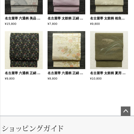
名古屋帯 六通柄 美品 夏用 混紡 木の葉・植物柄 通し仕立て なごや帯 リサイクル帯 帯 未使用品 グレー
名古屋帯 太鼓柄 正絹 木の葉・植物柄 名古屋仕立て なごや帯 リサイクル帯 帯 銀糸 紫・藤色
名古屋帯 太鼓柄 相良刺繍 正絹 古典柄 名古屋仕立て なごや帯 リサイクル帯 帯 刺繍 箔 クリーム
¥15,800
¥7,800
¥9,800
名古屋帯 六通柄 正絹 古典柄 通し仕立て なごや帯 リサイクル帯 比翼仕立て 帯 黒
名古屋帯 六通柄 正絹 花柄 名古屋仕立て なごや帯 リサイクル帯 帯 箔 金糸 ベージュ
名古屋帯 太鼓柄 夏用 正絹 木の葉・植物柄 松葉仕立て なごや帯 リサイクル帯 帯 緑・うぐいす色
¥9,800
¥8,800
¥10,800
ペー
ジト
ップ