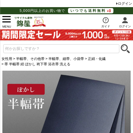
ログイン
5,000円以上のお買い物で
いつでも送料無料
ガイド
ログイン
MENU
女性用
半幅帯、その他帯
半幅帯、細帯、小袋帯
正絹・化繊
帯 半幅帯 紺 ぼかし 袴下帯 浴衣帯 洗える