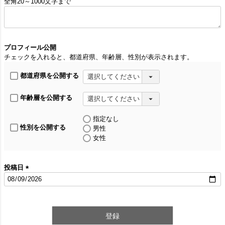
全角20～1000文字まで
(
必
須
)
プロフィール公開
チェックを入れると、都道府県、年齢層、性別が表示されます。
都道府県を公開する
年齢層を公開する
指定なし
性別を公開する
男性
女性
投稿日
(
必
須
)
登録