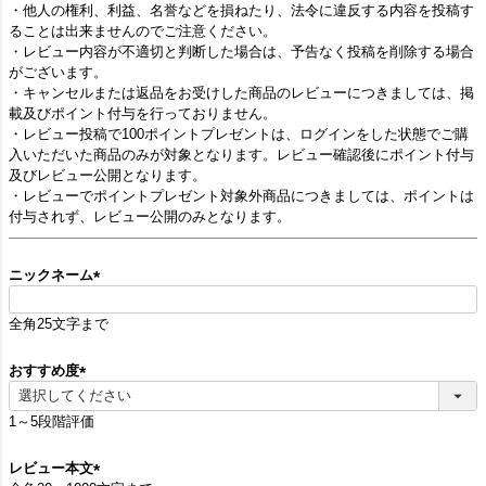
・他人の権利、利益、名誉などを損ねたり、法令に違反する内容を投稿す
ることは出来ませんのでご注意ください。
・レビュー内容が不適切と判断した場合は、予告なく投稿を削除する場合
がございます。
・キャンセルまたは返品をお受けした商品のレビューにつきましては、掲
載及びポイント付与を行っておりません。
・レビュー投稿で100ポイントプレゼントは、ログインをした状態でご購
入いただいた商品のみが対象となります。レビュー確認後にポイント付与
及びレビュー公開となります。
・レビューでポイントプレゼント対象外商品につきましては、ポイントは
付与されず、レビュー公開のみとなります。
ニックネーム
(
必
全角25文字まで
須
)
おすすめ度
(
必
1～5段階評価
須
)
レビュー本文