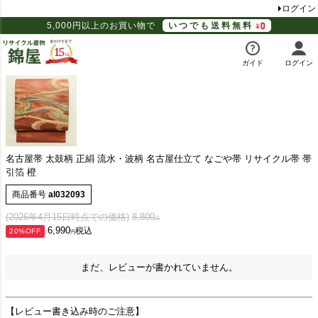
ログイン
5,000円以上のお買い物で
いつでも送料無料
ガイド
ログイン
名古屋帯 太鼓柄 正絹 流水・波柄 名古屋仕立て なごや帯 リサイクル帯 帯
引箔 橙
商品番号
al032093
(2026年4月15日時点での価格)
8,800
6,990
税込
20%OFF
まだ、レビューが書かれていません。
【レビュー書き込み時のご注意】