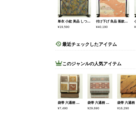
単衣 小紋 美品 しつけ糸付き バチ衿仕立て 正絹 幾何学柄・抽象柄 単衣仕立て 身丈157cm 裄丈62.5cm リサイクル着物 着物 モダン 青・紺
付け下げ 良品 落款入り 絞り ふくれ織 トールサイズ 正絹 古典柄 袷仕立て 身丈171cm 裄丈67.5cm リサイクル着物 着物 箔 金糸 入学式 卒業式 七五三 お宮参り フォーマル 粋 東雲色 扇面 橙
¥19,590
¥40,190
¥
最近チェックしたアイテム
このジャンルの人気アイテム
袋帯 六通柄 一般用 正絹 幾何学柄・抽象柄 帯 茶
袋帯 六通柄 美品 一般用 正絹 縞柄・線柄 帯 緑・うぐいす色
袋帯 
¥7,490
¥29,690
¥16,290