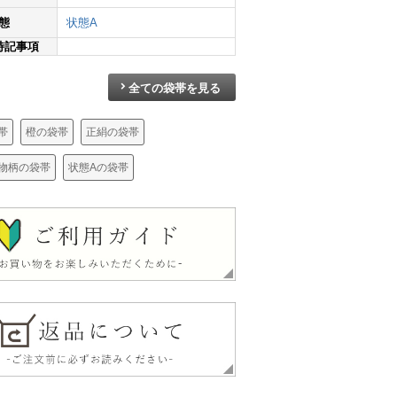
態
状態A
特記事項
全ての袋帯を見る
袋帯 ふくれ織 六通柄 フォーマル用 正絹 木の葉・植物柄 箔 帯 青・紺
袋帯 纐纈 リバーシブル ふくれ織 全通柄 良品 絞り 一般用 正絹 幾何学柄・抽象柄 帯 グレー
袋帯 ふくれ織 全通柄 良品 一般用 正絹 花柄 多色使い
¥
18,990
¥
17,690
¥
42,80
帯
橙の袋帯
正絹の袋帯
物柄の袋帯
状態Aの袋帯