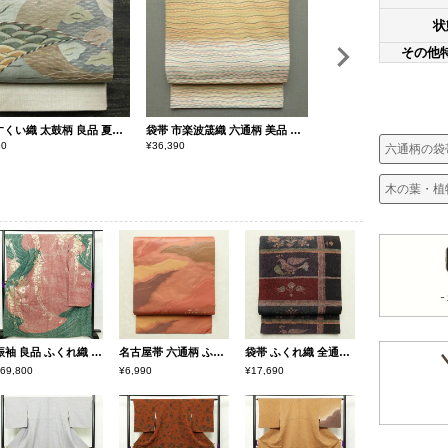
状
その他
袋帯 すくい織 太鼓柄 良品 夏用 フォーマル用 正絹 幾何学柄・抽象柄 帯 金・銀
袋帯 市楽波筬織 六通柄 美品 一般用 正絹 縞柄・線柄 リサイクル帯 帯 洒落 多色使い
90
¥
36,390
¥
12,890
六通柄の袋
木の葉・植
振袖 良品 ふくれ織 縮緬 正絹 木の葉・植物柄 袷仕立て 身丈166.5cm 裄丈68cm 刺繍 箔 金彩 蝶 ピンク
名古屋帯 六通柄 ふくれ織 正絹 幾何学柄・抽象柄 名古屋仕立て なごや帯 リサイクル帯 帯 橙
袋帯 ふくれ織 全通柄 良品 一般用 正絹 花柄 多色使い
69,800
¥6,990
¥17,690