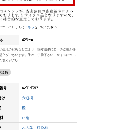
について詳しくは
こちら
をご覧ください。
さ
423cm
や生地の状態などにより、採寸結果に若干の誤差が発
場合がございます。予めご了承下さい。サイズについ
ご覧ください。
六通柄
番号
ak014692
付け
六通柄
色
橙
材
正絹
柄
木の葉・植物柄