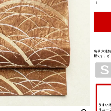
袋帯 六通柄
橙です。ざ