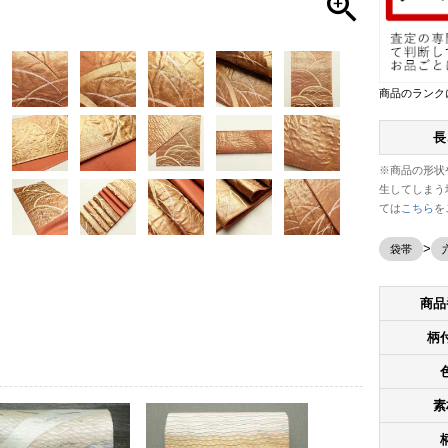
商品のランク
長
※商品の形状
生してしまう
ては
こちら
を
袋帯
商品
柄
素