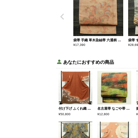
袋帯 手織 草木染紬帯 六通柄 良品 一般用 正絹 花柄 金糸 帯 くすみオレンジ 橙
¥
17,390
¥
28,6
あなたにおすすめの商品
付け下げ ふくれ織 正絹 花柄 袷仕立て 身丈164cm 裄丈66cm リサイクル着物 着物 金彩 フォーマル 橙
名古屋帯 なごや帯 ふくれ織 太鼓柄 良品 正絹 幾何学柄・抽象柄 名古屋仕立て 箔 帯 モダン 多色使い
¥50,800
¥12,800
¥