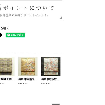
ーを書く
袋帯 特選工芸組み織袋帯 ひなや 太鼓柄 良品 フォーマル用 正絹 縞柄・線柄 金糸 帯 紫・藤色
袋帯 本金箔九百錦 献上彩花輪 六通柄 フォーマル用 正絹 古典柄 箔 金糸 帯 金・銀
袋帯 御所解に山鉾 六通柄 良品 フォーマル用 正絹 風景柄 クリーム
,890
¥29,800
¥13,490