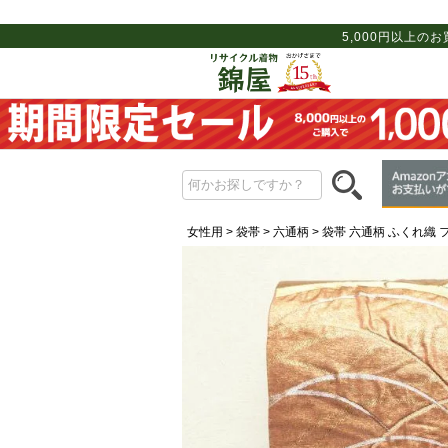
5,000円以上の
女性用
袋帯
六通柄
袋帯 六通柄 ふくれ織 