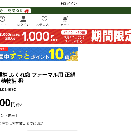
ログイン
でに発送OK
ガイド
ログイン
お気に入り
カート
通柄 ふくれ織 フォーマル用 正絹
植物柄 橙
k014692
800
税込
ント進呈 ]
ご注文は翌営業日までに発送