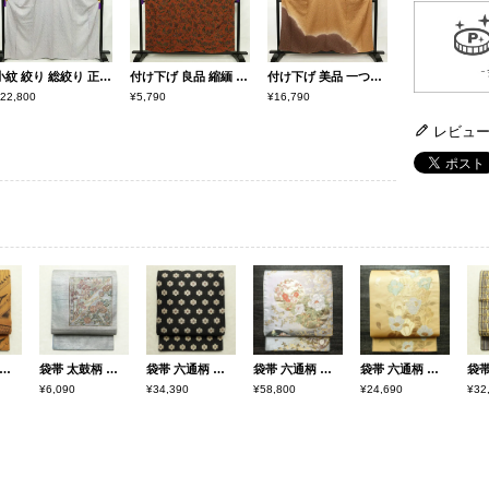
小紋 絞り 総絞り 正絹 古典柄 袷仕立て 身丈165cm 裄丈67.5cm リサイクル着物 着物 青・紺
付け下げ 良品 縮緬 正絹 木の葉・植物柄 身丈157.5cm 裄丈63.5cm 袷仕立て 橙
付け下げ 美品 一つ紋付き 正絹 ふくれ織 身丈158cm 裄丈65.5cm 幾何学柄・抽象柄 袷仕立て 茶
22,800
¥5,790
¥16,790
レビュ
六通柄 美品 一般用 正絹 幾何学柄・抽象柄 帯 黄・黄土色
袋帯 太鼓柄 一般用 正絹 木の葉・植物柄 箔 刺繍 グレー
袋帯 六通柄 良品 一般用 正絹 花柄 リサイクル帯 帯 モダン 洒落 黒
袋帯 六通柄 良品 フォーマル用 正絹 花柄 リサイクル帯 帯 箔 金糸 入学式 卒業式 結婚式 七五三 お宮参り 金・銀
袋帯 六通柄 良品 フォーマル用 正絹 花柄 金糸 帯 入学式 卒業式 ベージュ
¥6,090
¥34,390
¥58,800
¥24,690
¥32