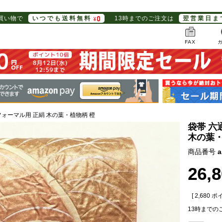
お買い物で
いつでも送料無料
13時までのご注文は
翌営業日ま
FAX
フォーマル用 正絹 木の葉・植物柄 橙
袋帯 六
木の葉・
商品番号
a
26,
[
2,680
ポイ
13時までの