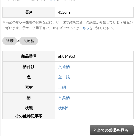
長さ
432cm
※商品の形状や生地の状態などにより、採寸結果に若干の誤差が発生してしまう場合が
ございます。予めご了承下さい。サイズについては
こちら
をご覧ください。
袋帯
六通柄
商品番号
ak014958
柄付け
六通柄
色
金・銀
素材
正絹
柄
古典柄
状態
状態A
その他特記事項
全ての袋帯を見る