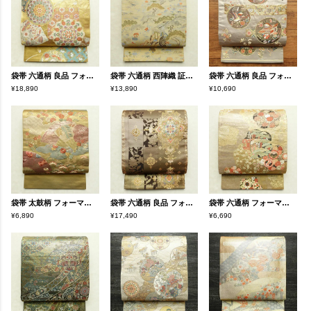
袋帯 六通柄 良品 フォーマル用 正絹 幾何学柄・抽象柄 箔 帯 菊 金・銀
袋帯 六通柄 西陣織 証紙あり フォーマル用 正絹 古典柄 帯 茶屋ケ辻 黄・黄土色
袋帯 六通柄 良品 フォーマル用 正絹 幾何学柄・抽象柄 ベージュ
¥18,890
¥13,890
¥10,690
袋帯 太鼓柄 フォーマル用 正絹 古典柄 箔 刺繍 金糸 帯 扇子 松 黄・黄土色
袋帯 六通柄 良品 フォーマル用 正絹 幾何学柄・抽象柄 箔 金糸 帯 金・銀
袋帯 六通柄 フォーマル用 正絹 古典柄 箔 金糸 帯 金・銀
¥6,890
¥17,490
¥6,690