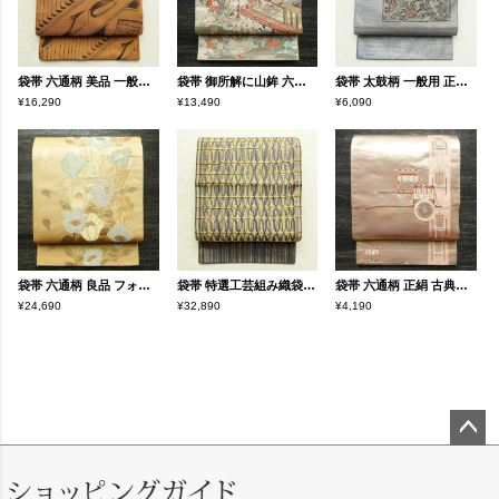
袋帯 六通柄 美品 一般用 正絹 幾何学柄・抽象柄 帯 黄・黄土色
袋帯 御所解に山鉾 六通柄 良品 フォーマル用 正絹 風景柄 クリーム
袋帯 太鼓柄 一般用 正絹 木の葉・植物柄 箔 刺繍 グレー
¥16,290
¥13,490
¥6,090
袋帯 六通柄 良品 フォーマル用 正絹 花柄 金糸 帯 入学式 卒業式 ベージュ
袋帯 特選工芸組み織袋帯 ひなや 太鼓柄 良品 フォーマル用 正絹 縞柄・線柄 金糸 帯 紫・藤色
袋帯 六通柄 正絹 古典柄 箔 刺繍 御所車 ピンク
¥24,690
¥32,890
¥4,190
ペー
ジト