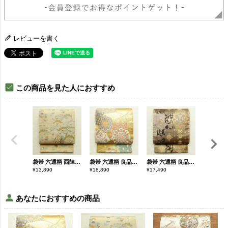
レビューを書く
この商品を見た人におすすめ
袋帯 六通柄 西陣織 証紙あり フォーマル用 正絹 古典柄 帯 茶屋ケ辻 黄・黄土色
袋帯 六通柄 良品 フォーマル用 正絹 幾何学柄・抽象柄 箔 帯 菊 金・銀
袋帯 六通柄 良品 フォーマル用 正絹 幾何学柄・抽象柄 箔 金糸 帯 金・銀
¥
13,890
¥
18,890
¥
17,490
¥
6,890
あなたにおすすめの商品