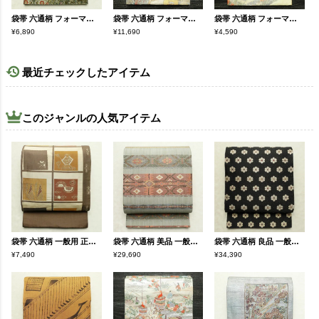
袋帯 六通柄 フォーマル用 正絹 古典柄 金・銀
袋帯 六通柄 フォーマル用 正絹 古典柄 箔 金糸 帯 クリーム
袋帯 六通柄 フォーマル用 正絹 古典柄 箔 金糸 帯 金・銀
¥6,890
¥11,690
¥4,590
最近チェックしたアイテム
このジャンルの人気アイテム
袋帯 六通柄 一般用 正絹 幾何学柄・抽象柄 帯 茶
袋帯 六通柄 美品 一般用 正絹 縞柄・線柄 帯 緑・うぐいす色
袋帯 六通柄 良品 一般用 正絹 花柄 リサイクル帯 帯 モダン 洒落 黒
¥7,490
¥29,690
¥34,390