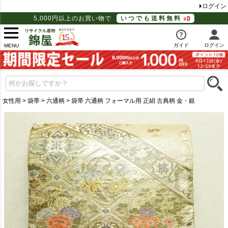
ログイン
5,000円以上のお買い物で
いつでも送料無料
ガイド
ログイン
MENU
女性用
袋帯
六通柄
袋帯 六通柄 フォーマル用 正絹 古典柄 金・銀