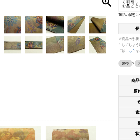
商品の状態に
長
※商品の形状
生してしまう
ては
こちら
を
袋帯
商品
柄
素
状