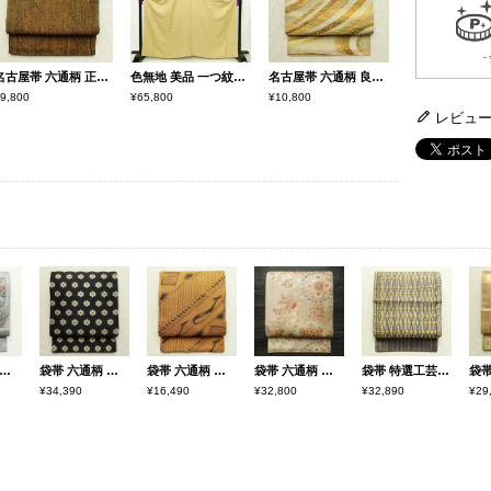
名古屋帯 六通柄 正絹 花柄 通し仕立て なごや帯 リサイクル帯 帯 紬地 黄・黄土色
色無地 美品 一つ紋付き 正絹 風景柄 袷仕立て 身丈163.5cm 裄丈68cm リサイクル着物 着物 お茶会 七五三 お宮参り フォーマル 黄・黄土色
名古屋帯 六通柄 良品 正絹 幾何学柄・抽象柄 名古屋仕立て なごや帯 リサイクル帯 帯 黄・黄土色
9,800
¥65,800
¥10,800
レビュ
 太鼓柄 一般用 正絹 木の葉・植物柄 箔 刺繍 グレー
袋帯 六通柄 良品 一般用 正絹 花柄 リサイクル帯 帯 モダン 洒落 黒
袋帯 六通柄 美品 一般用 正絹 幾何学柄・抽象柄 帯 黄・黄土色
袋帯 六通柄 フォーマル用 正絹 木の葉・植物柄 リサイクル帯 帯 箔 入学式 卒業式 結婚式 七五三 お宮参り 金・銀
袋帯 特選工芸組み織袋帯 ひなや 太鼓柄 良品 フォーマル用 正絹 縞柄・線柄 金糸 帯 紫・藤色
¥34,390
¥16,490
¥32,800
¥32,890
¥29