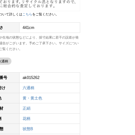
ついて詳しくは
こちら
をご覧ください。
さ
441cm
や生地の状態などにより、採寸結果に若干の誤差が発
場合がございます。予めご了承下さい。サイズについ
ご覧ください。
六通柄
番号
ak015262
付け
六通柄
色
黄・黄土色
材
正絹
柄
花柄
態
状態B