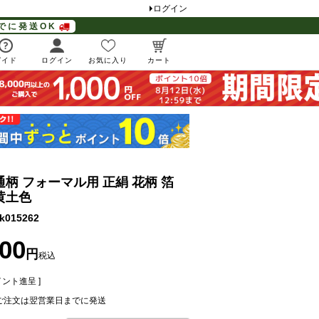
ログイン
でに発送OK
ガイド
ログイン
お気に入り
カート
通柄 フォーマル用 正絹 花柄 箔
黄土色
k015262
800
税込
ント進呈 ]
ご注文は翌営業日までに発送