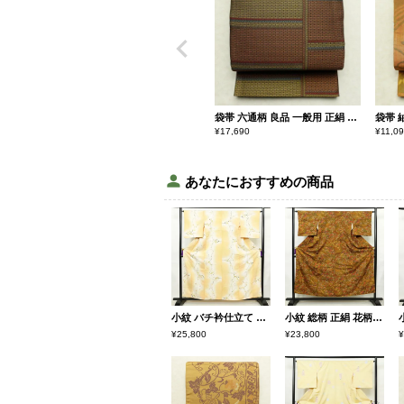
袋帯 六通柄 良品 一般用 正絹 幾何学柄・抽象柄 帯 黄・黄土色
¥
17,690
¥
11,0
あなたにおすすめの商品
小紋 バチ衿仕立て 正絹 木の葉・植物柄 袷仕立て 身丈158.5cm 裄丈65.5cm リサイクル着物 着物 黄・黄土色
小紋 総柄 正絹 花柄 袷仕立て 身丈154cm 裄丈63.5cm リサイクル着物 着物 黄・黄土色
¥25,800
¥23,800
¥