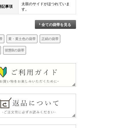
太鼓のサイドがほつれていま
特記事項
す。
全ての袋帯を見る
袋帯 六通柄 一般用 正絹 その他の柄 帯 黄・黄土色
袋帯 六通柄 良品 一般用 正絹 幾何学柄・抽象柄 帯 黄・黄土色
袋帯 太鼓柄 フォーマル用 正絹 古典柄 リサイクル帯 帯 箔 紅葉 梅 菖蒲 松 黄・黄土色
帯
黄・黄土色の袋帯
正絹の袋帯
¥
17,490
¥
18,390
¥
17,59
状態Bの袋帯