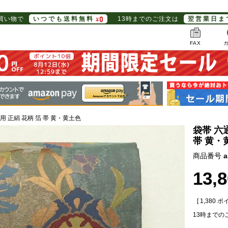
お買い物で
いつでも送料無料
13時までのご注文は
翌営業日ま
FAX
用 正絹 花柄 箔 帯 黄・黄土色
袋帯 六
帯 黄・
商品番号
a
13,
[
1,380
ポイ
13時までの