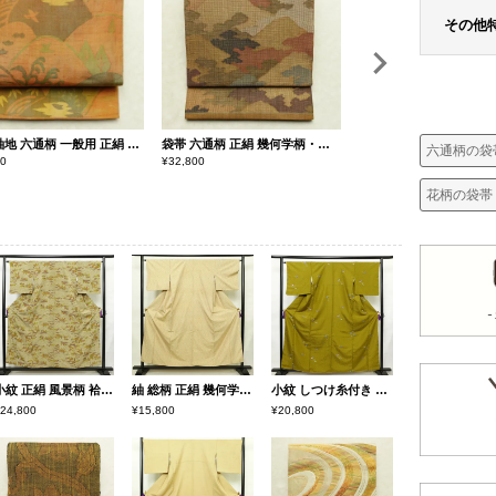
その他
袋帯 紬地 六通柄 一般用 正絹 風景柄 帯 黄・黄土色
袋帯 六通柄 正絹 幾何学柄・抽象柄 リサイクル帯 帯 入学式 卒業式 七五三 お宮参り フォーマル 黄・黄土色
六通柄の袋
90
¥
32,800
¥
16,890
花柄の袋帯
小紋 正絹 風景柄 袷仕立て 身丈156cm 裄丈65cm リサイクル着物 着物 黄・黄土色
紬 総柄 正絹 幾何学柄・抽象柄 袷仕立て 身丈155cm 裄丈64cm リサイクル着物 着物 黄・黄土色
小紋 しつけ糸付き ポリエステル 蝶・昆虫柄 袷仕立て 身丈161cm 裄丈66.5cm リサイクル着物 着物 黄・黄土色
24,800
¥15,800
¥20,800