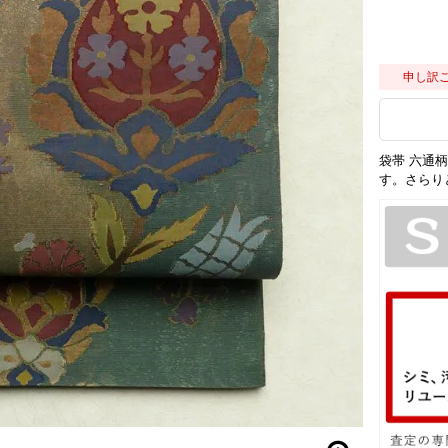
申し訳
袋帯 六通柄
す。さらり