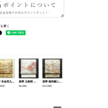
ーを書く
袋帯 本金箔九百錦 献上彩花輪 六通柄 フォーマル用 正絹 古典柄 箔 金糸 帯 金・銀
袋帯 太鼓柄 一般用 正絹 花柄 帯 上品 白
袋帯 御所解に山鉾 六通柄 良品 フォーマル用 正絹 風景柄 クリーム
,800
¥6,890
¥13,690