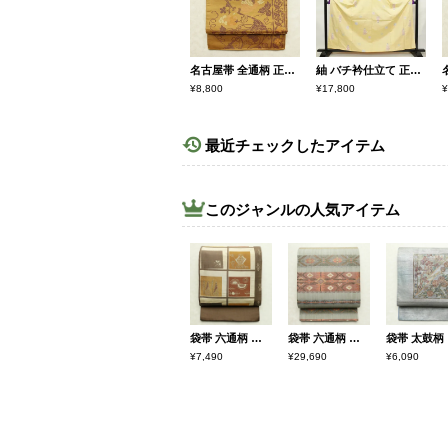
名古屋帯 全通柄 正絹 木の葉・植物柄 通し仕立て なごや帯 リサイクル帯 美保姿 帯 黄・黄土色
紬 バチ衿仕立て 正絹 人物・動物柄 袷仕立て 身丈160cm 裄丈66cm 鞠 リサイクル着物 着物 黄・黄土色
¥8,800
¥17,800
¥
最近チェックしたアイテム
このジャンルの人気アイテム
袋帯 六通柄 一般用 正絹 幾何学柄・抽象柄 帯 茶
袋帯 六通柄 美品 一般用 正絹 縞柄・線柄 帯 緑・うぐいす色
袋帯
¥7,490
¥29,690
¥6,090