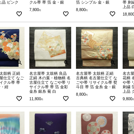
 上品 ピンク
クル帯 帯 箔 金・銀
箔 シンプル 金・銀
帯 刺
上品 
7,800
8,800
18,80
太鼓柄 正絹
名古屋帯 太鼓柄 良品
名古屋帯 太鼓柄 正絹
名古屋
屋仕立て なご
正絹 木の葉・植物柄 名
古典柄 名古屋仕立て な
花柄 
イクル帯 帯
古屋仕立て なごや帯 リ
ごや帯 リサイクル帯 熨
や帯 
青・紺
サイクル帯 帯 箔 金彩
斗目 帯 箔 金糸 金・銀
刺繍 
金糸 銀糸 菊 白
上品 
8,800
11,800
9,800