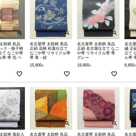
太鼓柄 良品
名古屋帯 太鼓柄 美品
名古屋帯 太鼓柄 美品
名古屋
ェック・格子柄
正絹 花柄 松葉仕立て
正絹 名古屋仕立て なご
繍 正
立て なごや帯
なごや帯 リサイクル帯
や帯 リサイクル帯 帯
立て 
帯 帯 箔 ベ
帯 青・紺
グレー
ル帯 
15,800
19,800
8,800
太鼓柄 落款入
名古屋帯 太鼓柄 良品
名古屋帯 太鼓柄 良品
名古屋