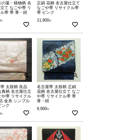
木の葉・植物柄 名
正絹 花柄 名古屋仕立て
立て なごや帯 リ
なごや帯 リサイクル帯
ル帯 帯 青・紺
帯 ピンク
0
11,800
帯 太鼓柄 良品
名古屋帯 太鼓柄 正絹
古典柄 名古屋仕立
花柄 名古屋仕立て なご
ごや帯 リサイクル
や帯 リサイクル帯 帯
 箔 金糸 シンプル
青・紺
ピンク
9,800
0