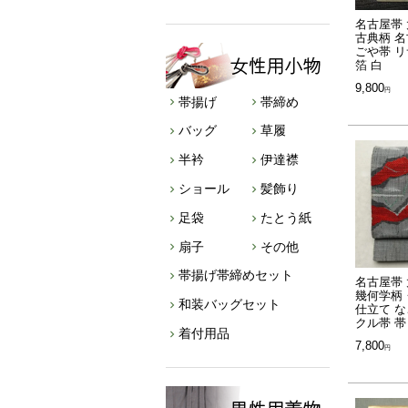
名古屋帯 
古典柄 名
ごや帯 リ
箔 白
9,800
帯揚げ
帯締め
バッグ
草履
半衿
伊達襟
ショール
髪飾り
足袋
たとう紙
扇子
その他
帯揚げ帯締めセット
名古屋帯 
幾何学柄
和装バッグセット
仕立て な
クル帯 帯
着付用品
7,800