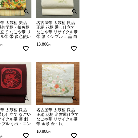
帯 太鼓柄 美品
名古屋帯 太鼓柄 良品
幾何学柄・抽象柄
正絹 花柄 通し仕立て
立て なごや帯 リ
なごや帯 リサイクル帯
ル帯 帯 多色使い
帯 箔 シンプル 上品 白
0
13,800
帯 太鼓柄 良品
名古屋帯 太鼓柄 良品
通し仕立て なごや
正絹 花柄 名古屋仕立て
サイクル帯 帯 刺
なごや帯 リサイクル帯
ンプル 小豆・エン
帯 金糸 金・銀
10,800
0