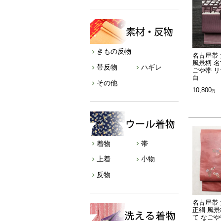
きもの反物
名古屋帯 
風景柄 名
帯反物
ハギレ
ごや帯 リ
白
その他
10,800
着物
帯
上着
小物
反物
名古屋帯 
正絹 風景
て なごや