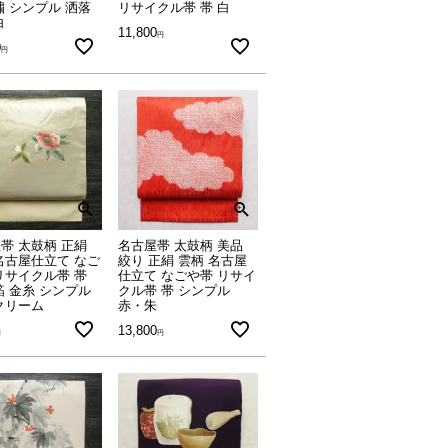
繍 シンプル 洒落
リサイクル帯 帯 白
白
11,800
0
帯 太鼓柄 正絹
名古屋帯 太鼓柄 美品
名古屋仕立て なご
絞り 正絹 雲柄 名古屋
リサイクル帯 帯
仕立て なごや帯 リサイ
箔 金糸 シンプル
クル帯 帯 シンプル
クリーム
赤・朱
13,800