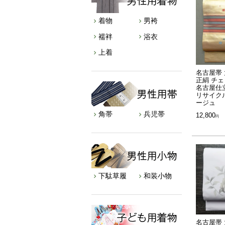
着物
男袴
襦袢
浴衣
上着
名古屋帯 
正絹 チ
名古屋仕
リサイクル
ージュ
角帯
兵児帯
12,800
下駄草履
和装小物
名古屋帯 