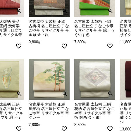
太鼓柄 美品
名古屋帯 太鼓柄 正絹
名古屋帯 太鼓柄 正絹
名古屋
正絹 幾何学
古典柄 名古屋仕立て な
名古屋仕立て なごや帯
正絹 
柄 通し仕立て
ごや帯 リサイクル帯 帯
リサイクル帯 帯 緑・う
松葉仕
 リサイクル帯
金糸 金・銀
ぐいす色
サイク
9,800
7,800
11,80
太鼓柄 正絹
名古屋帯 太鼓柄 正絹
名古屋帯 太鼓柄 正絹
名古屋
柄 名古屋仕立
風景柄 名古屋仕立て な
花柄 名古屋仕立て なご
正絹 
帯 リサイクル
ごや帯 リサイクル帯 帯
や帯 リサイクル帯 帯
帯 リ
ンプル 緑・う
グレー
箔 銀糸 金・銀
繍 シ
ジ
7,800
8,800
13,80