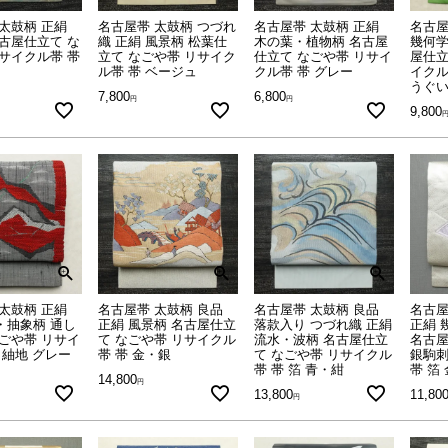
太鼓柄 正絹
名古屋帯 太鼓柄 つづれ
名古屋帯 太鼓柄 正絹
名古屋
古屋仕立て な
織 正絹 風景柄 松葉仕
木の葉・植物柄 名古屋
幾何学
サイクル帯 帯
立て なごや帯 リサイク
仕立て なごや帯 リサイ
屋仕立
ル帯 帯 ベージュ
クル帯 帯 グレー
イクル
うぐ
7,800
6,800
9,800
太鼓柄 正絹
名古屋帯 太鼓柄 良品
名古屋帯 太鼓柄 良品
名古屋
・抽象柄 通し
正絹 風景柄 名古屋仕立
落款入り つづれ織 正絹
正絹 
ごや帯 リサイ
て なごや帯 リサイクル
流水・波柄 名古屋仕立
名古屋
 紬地 グレー
帯 帯 金・銀
て なごや帯 リサイクル
銀駒刺
帯 帯 箔 青・紺
帯 箔
14,800
13,800
11,80