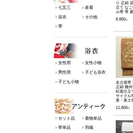
り 正絹 
七五三
産着
立て なご
ル帯 帯 
浴衣
その他
9,800
帯
女性用
女性小物
男性用
子ども浴衣
子ども小物
名古屋帯 
正絹 幾
松葉仕立て
サイクル帯
黄・黄土
11,800
セット品
着物単品
帯単品
羽織