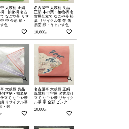
帯 太鼓柄 正絹
名古屋帯 太鼓柄 良品
柄・抽象柄 名古
正絹 木の葉・植物柄 名
て なごや帯 リサ
古屋仕立て なごや帯 松
帯 帯 金彩 緑・
葉 リサイクル帯 帯 箔
いす色
扇面 緑・うぐいす色
10,800
帯 太鼓柄 良品
名古屋帯 太鼓柄 正絹
幾何学柄・抽象柄
風景柄 丁字屋 名古屋仕
仕立て なごや帯
立て なごや帯 リサイク
繍 リサイクル帯
ル帯 帯 金彩 ピンク
 金・銀
10,800
0