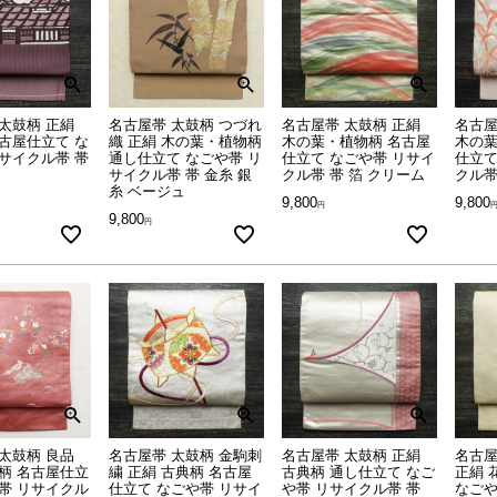
太鼓柄 正絹
名古屋帯 太鼓柄 つづれ
名古屋帯 太鼓柄 正絹
名古屋
古屋仕立て な
織 正絹 木の葉・植物柄
木の葉・植物柄 名古屋
木の葉
サイクル帯 帯
通し仕立て なごや帯 リ
仕立て なごや帯 リサイ
仕立て
サイクル帯 帯 金糸 銀
クル帯 帯 箔 クリーム
クル帯
糸 ベージュ
9,800
9,800
9,800
太鼓柄 良品
名古屋帯 太鼓柄 金駒刺
名古屋帯 太鼓柄 正絹
名古屋
柄 名古屋仕立
繍 正絹 古典柄 名古屋
古典柄 通し仕立て なご
正絹 
帯 リサイクル
仕立て なごや帯 リサイ
や帯 リサイクル帯 帯
なごや