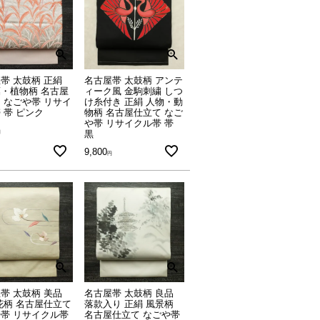
帯 太鼓柄 正絹
名古屋帯 太鼓柄 アンテ
・植物柄 名古屋
ィーク風 金駒刺繍 しつ
 なごや帯 リサイ
け糸付き 正絹 人物・動
 帯 ピンク
物柄 名古屋仕立て なご
や帯 リサイクル帯 帯
黒
9,800
帯 太鼓柄 美品
名古屋帯 太鼓柄 良品
花柄 名古屋仕立て
落款入り 正絹 風景柄
帯 リサイクル帯
名古屋仕立て なごや帯