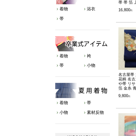
帯 帯 箔
着物
浴衣
16,800
帯
着物
袴
帯
小物
名古屋帯 
花柄 名古
や帯 リサ
箔 金糸 
9,800
着物
帯
小物
素材反物