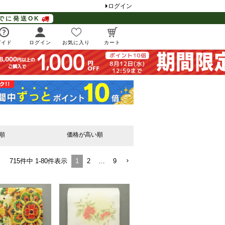
ログイン
でに発送OK
ガイド
ログイン
お気に入り
カート
順
価格が高い順
1
2
…
9
715
件中
1
-
80
件表示