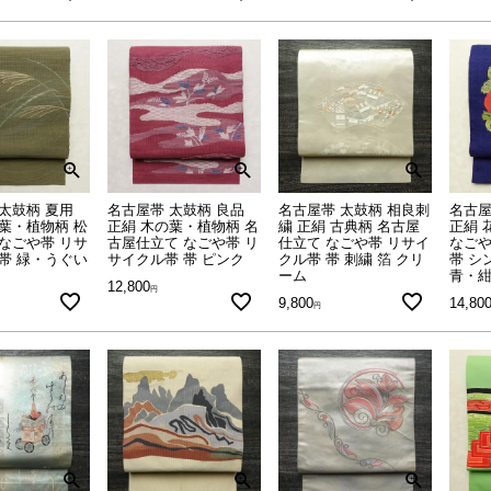
太鼓柄 夏用
名古屋帯 太鼓柄 良品
名古屋帯 太鼓柄 相良刺
名古屋
葉・植物柄 松
正絹 木の葉・植物柄 名
繍 正絹 古典柄 名古屋
正絹 
なごや帯 リサ
古屋仕立て なごや帯 リ
仕立て なごや帯 リサイ
なごや
帯 緑・うぐい
サイクル帯 帯 ピンク
クル帯 帯 刺繍 箔 クリ
帯 シ
ーム
青・
12,800
9,800
14,80