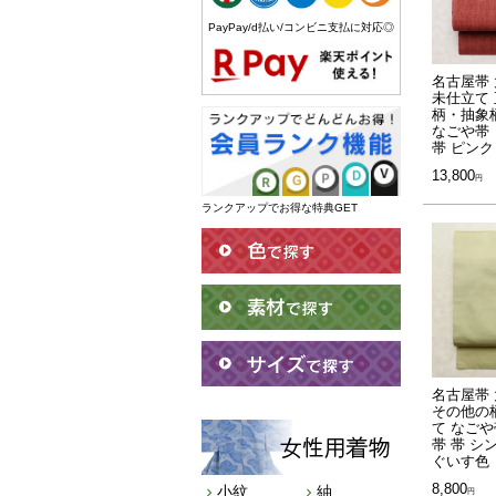
PayPay/d払い/コンビニ支払に対応◎
名古屋帯 
未仕立て 
柄・抽象
なごや帯
帯 ピンク
13,800
ランクアップでお得な特典GET
名古屋帯 
その他の
て なごや
帯 帯 シ
ぐいす色
8,800
小紋
紬