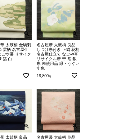
帯 太鼓柄 金駒刺
名古屋帯 太鼓柄 良品
絹 雲柄 名古屋仕
しつけ糸付き 正絹 花柄
なごや帯 リサイク
名古屋仕立て なごや帯
帯 箔 白
リサイクル帯 帯 箔 銀
糸 未使用品 緑・うぐい
す色
16,800
帯 太鼓柄 良品
名古屋帯 太鼓柄 良品