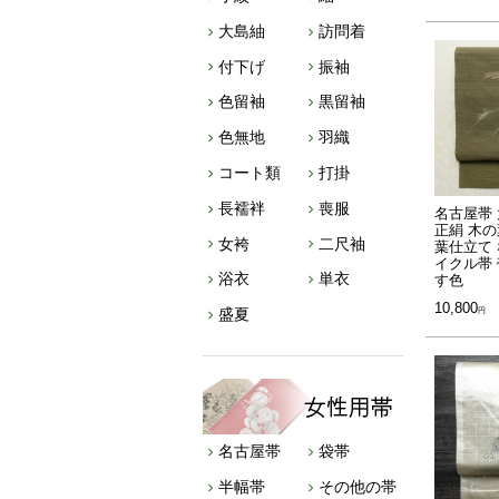
大島紬
訪問着
付下げ
振袖
色留袖
黒留袖
色無地
羽織
コート類
打掛
長襦袢
喪服
名古屋帯 
正絹 木の
女袴
二尺袖
葉仕立て 
イクル帯 
浴衣
単衣
す色
10,800
盛夏
名古屋帯
袋帯
半幅帯
その他の帯