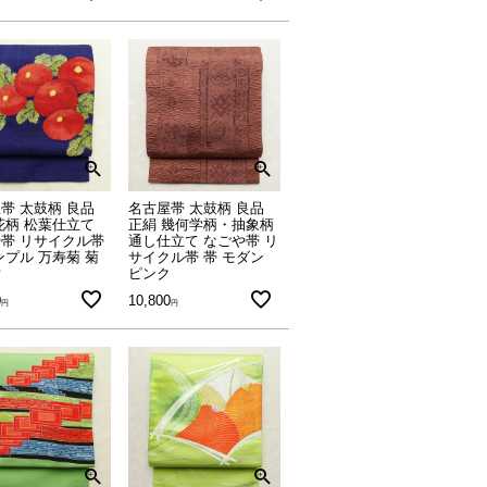
帯 太鼓柄 良品
名古屋帯 太鼓柄 良品
花柄 松葉仕立て
正絹 幾何学柄・抽象柄
帯 リサイクル帯
通し仕立て なごや帯 リ
ンプル 万寿菊 菊
サイクル帯 帯 モダン
紺
ピンク
0
10,800