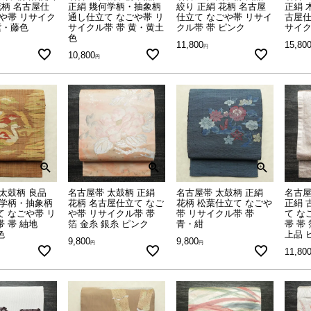
花柄 名古屋仕
正絹 幾何学柄・抽象柄
絞り 正絹 花柄 名古屋
正絹 
や帯 リサイク
通し仕立て なごや帯 リ
仕立て なごや帯 リサイ
古屋仕
紫・藤色
サイクル帯 帯 黄・黄土
クル帯 帯 ピンク
サイク
色
11,800
15,80
10,800
太鼓柄 良品
名古屋帯 太鼓柄 正絹
名古屋帯 太鼓柄 正絹
名古屋
何学柄・抽象柄
花柄 名古屋仕立て なご
花柄 松葉仕立て なごや
正絹 
 なごや帯 リ
や帯 リサイクル帯 帯
帯 リサイクル帯 帯
て な
 帯 紬地
箔 金糸 銀糸 ピンク
青・紺
帯 帯
色
上品 
9,800
9,800
11,80